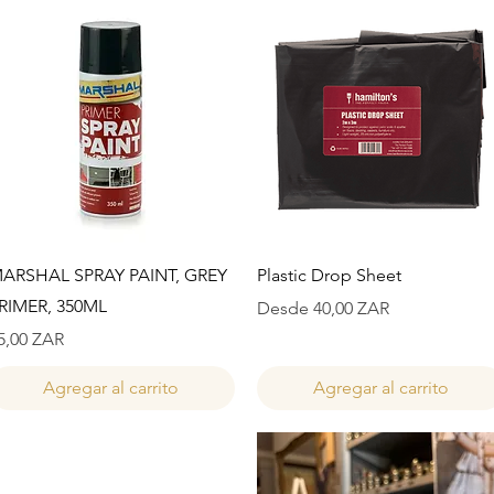
Vista rápida
Vista rápida
ARSHAL SPRAY PAINT, GREY
Plastic Drop Sheet
RIMER, 350ML
Precio de oferta
Desde
40,00 ZAR
recio
5,00 ZAR
Agregar al carrito
Agregar al carrito