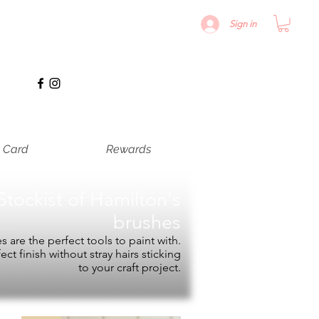
Sign in
t Card
Rewards
Stockist of
Hamilton's
brushes
 are the perfect tools to paint with.
fect finish without stray hairs sticking
to your craft project.