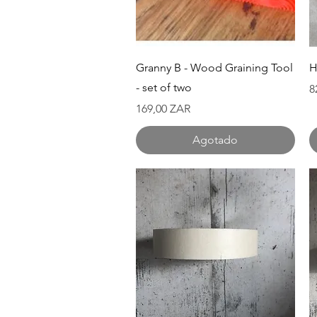
Vista rápida
Granny B - Wood Graining Tool
H
- set of two
P
8
Precio
169,00 ZAR
Agotado