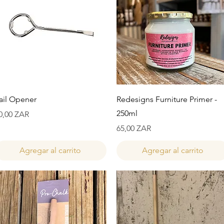
Vista rápida
Vista rápida
ail Opener
Redesigns Furniture Primer -
250ml
recio
0,00 ZAR
Precio
65,00 ZAR
Agregar al carrito
Agregar al carrito