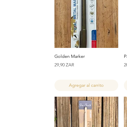
Vista rápida
Golden Marker
P
Precio
P
29,90 ZAR
2
Agregar al carrito