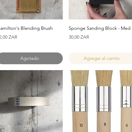
Vista rápida
Vista rápida
amilton's Blending Brush
Sponge Sanding Block - Med
recio
Precio
2,00 ZAR
30,00 ZAR
Agotado
Agregar al carrito