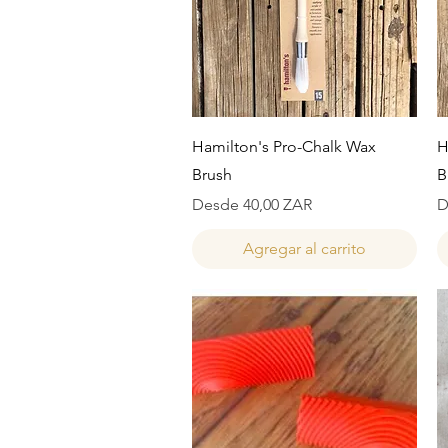
Vista rápida
Hamilton's Pro-Chalk Wax
H
Brush
B
Precio de oferta
P
Desde
40,00 ZAR
D
Agregar al carrito