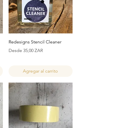
Vista rápida
Redesigns Stencil Cleaner
Precio de oferta
Desde
35,00 ZAR
Agregar al carrito