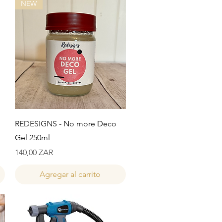
NEW
Vista rápida
REDESIGNS - No more Deco
Gel 250ml
Precio
140,00 ZAR
Agregar al carrito