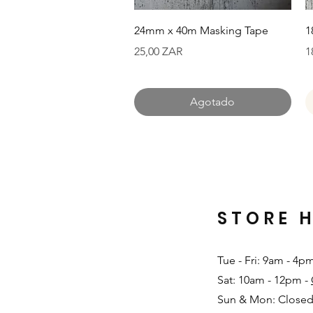
Vista rápida
24mm x 40m Masking Tape
1
Precio
P
25,00 ZAR
1
Agotado
STORE 
Tue - Fri: 9am - 4p
Sat: 10am - 12pm -
Sun & Mon: Closed