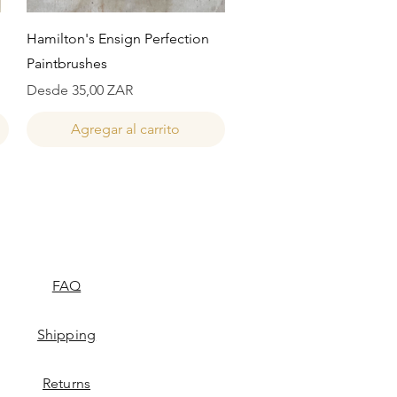
Vista rápida
Hamilton's Ensign Perfection
Paintbrushes
Precio de oferta
Desde
35,00 ZAR
Agregar al carrito
FAQ
Shipping
Returns