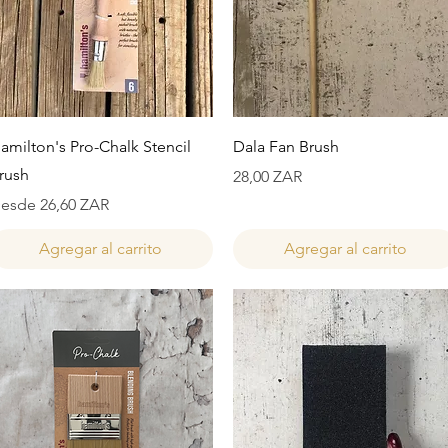
Vista rápida
Vista rápida
amilton's Pro-Chalk Stencil
Dala Fan Brush
rush
Precio
28,00 ZAR
recio de oferta
esde
26,60 ZAR
Agregar al carrito
Agregar al carrito