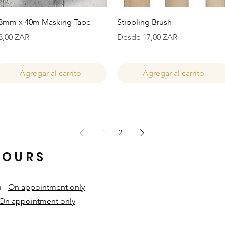
Vista rápida
Vista rápida
8mm x 40m Masking Tape
Stippling Brush
recio
Precio de oferta
8,00 ZAR
Desde
17,00 ZAR
Agregar al carrito
Agregar al carrito
1
2
HOURS
m -
On appointment only
On appointment only
​