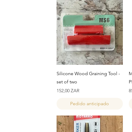
Vista rápida
Silicone Wood Graining Tool -
M
set of two
P
Precio
P
152,00 ZAR
8
Pedido anticipado