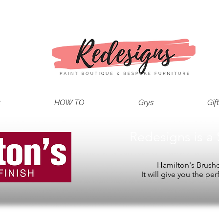
t
HOW TO
Grys
Gif
Redesigns is a 
Hamilton's Brushes
It will give you the per