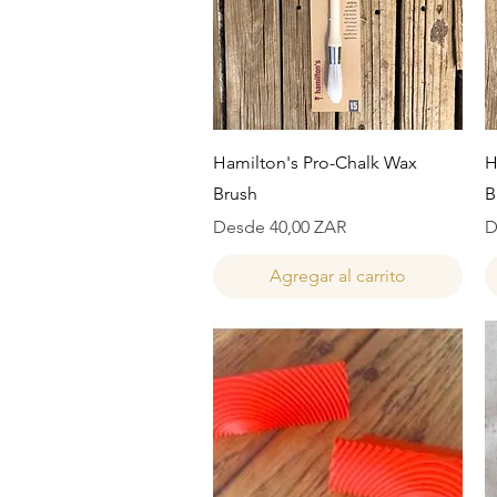
Vista rápida
Hamilton's Pro-Chalk Wax
H
Brush
B
Precio de oferta
P
Desde
40,00 ZAR
D
Agregar al carrito