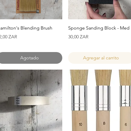
Vista rápida
Vista rápida
amilton's Blending Brush
Sponge Sanding Block - Med
recio
Precio
2,00 ZAR
30,00 ZAR
Agotado
Agregar al carrito