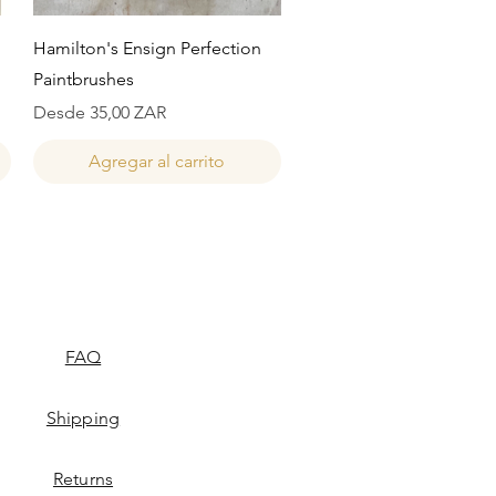
Vista rápida
Hamilton's Ensign Perfection
Paintbrushes
Precio de oferta
Desde
35,00 ZAR
Agregar al carrito
FAQ
Shipping
Returns