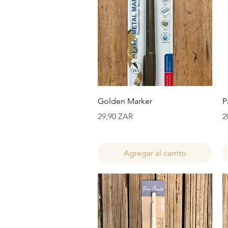
Vista rápida
Golden Marker
P
Precio
P
29,90 ZAR
2
Agregar al carrito