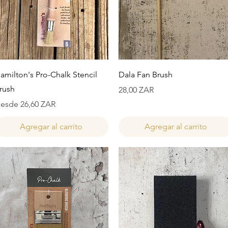
Vista rápida
Vista rápida
amilton's Pro-Chalk Stencil
Dala Fan Brush
rush
Precio
28,00 ZAR
recio de oferta
esde
26,60 ZAR
Agregar al carrito
Agregar al carrito