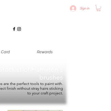
Sign in
t Card
Rewards
Stockist of
Hamilton's
brushes
 are the perfect tools to paint with.
fect finish without stray hairs sticking
to your craft project.