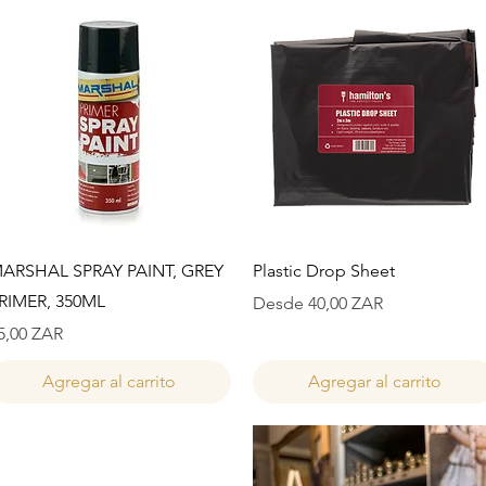
Vista rápida
Vista rápida
ARSHAL SPRAY PAINT, GREY
Plastic Drop Sheet
RIMER, 350ML
Precio de oferta
Desde
40,00 ZAR
recio
5,00 ZAR
Agregar al carrito
Agregar al carrito