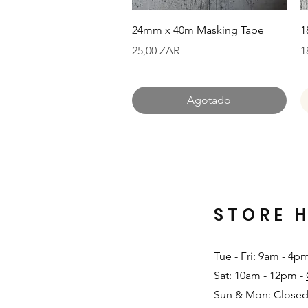
Vista rápida
24mm x 40m Masking Tape
1
Precio
P
25,00 ZAR
1
Agotado
STORE 
Tue - Fri: 9am - 4p
Sat: 10am - 12pm -
Sun & Mon: Closed