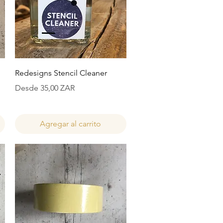
Vista rápida
Redesigns Stencil Cleaner
Precio de oferta
Desde
35,00 ZAR
Agregar al carrito