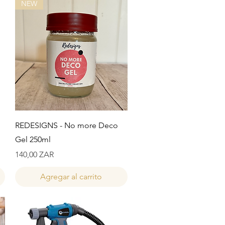
NEW
Vista rápida
REDESIGNS - No more Deco
Gel 250ml
Precio
140,00 ZAR
Agregar al carrito