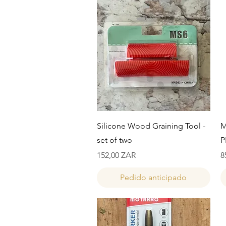
Vista rápida
Silicone Wood Graining Tool -
M
set of two
P
Precio
P
152,00 ZAR
8
Pedido anticipado