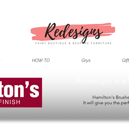
t
HOW TO
Grys
Gif
Redesigns is a 
Hamilton's Brushes
It will give you the per