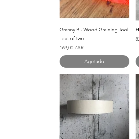
Vista rápida
Granny B - Wood Graining Tool
H
- set of two
P
8
Precio
169,00 ZAR
Agotado