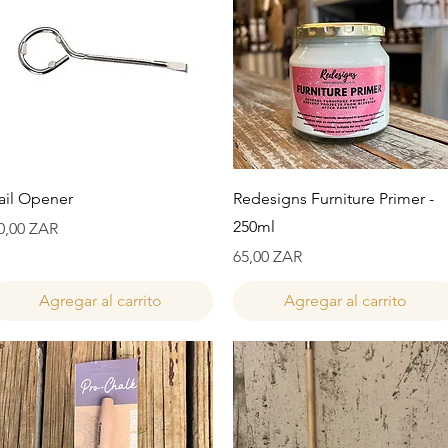
Vista rápida
Vista rápida
ail Opener
Redesigns Furniture Primer -
250ml
recio
0,00 ZAR
Precio
65,00 ZAR
Agregar al carrito
Agregar al carrito