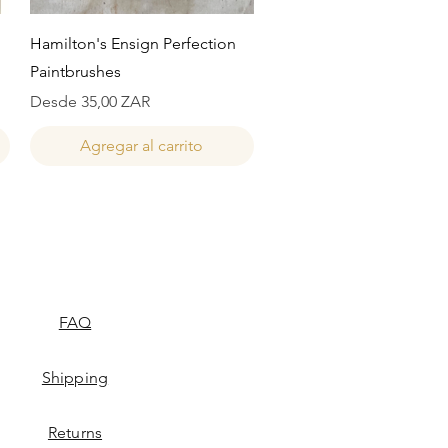
Vista rápida
Hamilton's Ensign Perfection
Paintbrushes
Precio de oferta
Desde
35,00 ZAR
Agregar al carrito
FAQ
Shipping
Returns