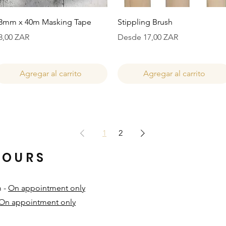
Vista rápida
Vista rápida
8mm x 40m Masking Tape
Stippling Brush
recio
Precio de oferta
8,00 ZAR
Desde
17,00 ZAR
Agregar al carrito
Agregar al carrito
1
2
HOURS
m -
On appointment only
On appointment only
​