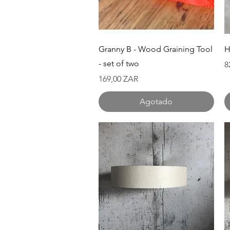
Vista rápida
Granny B - Wood Graining Tool
H
- set of two
P
8
Precio
169,00 ZAR
Agotado