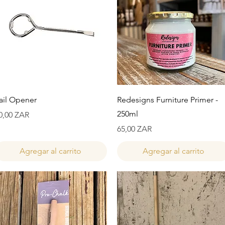
Vista rápida
Vista rápida
ail Opener
Redesigns Furniture Primer -
250ml
recio
0,00 ZAR
Precio
65,00 ZAR
Agregar al carrito
Agregar al carrito