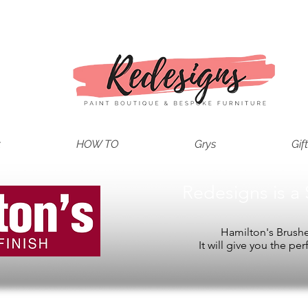
t
HOW TO
Grys
Gif
Redesigns is a 
Hamilton's Brushes
It will give you the per