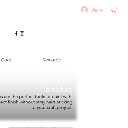
Sign in
t Card
Rewards
Stockist of
Hamilton's
brushes
 are the perfect tools to paint with.
fect finish without stray hairs sticking
to your craft project.