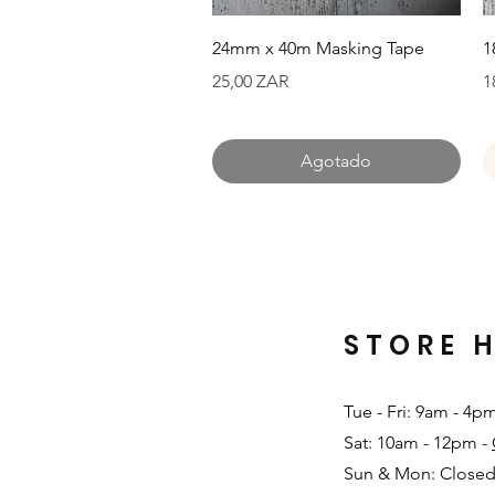
Vista rápida
24mm x 40m Masking Tape
1
Precio
P
25,00 ZAR
1
Agotado
STORE 
Tue - Fri: 9am - 4p
Sat: 10am - 12pm -
Sun & Mon: Closed