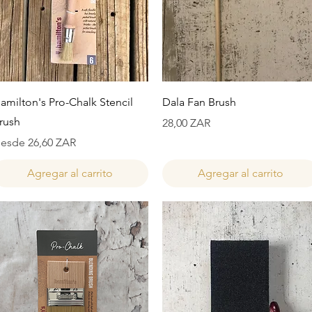
Vista rápida
Vista rápida
amilton's Pro-Chalk Stencil
Dala Fan Brush
rush
Precio
28,00 ZAR
recio de oferta
esde
26,60 ZAR
Agregar al carrito
Agregar al carrito