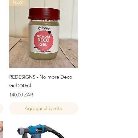
NEW
Vista rápida
REDESIGNS - No more Deco
Gel 250ml
Precio
140,00 ZAR
Agregar al carrito