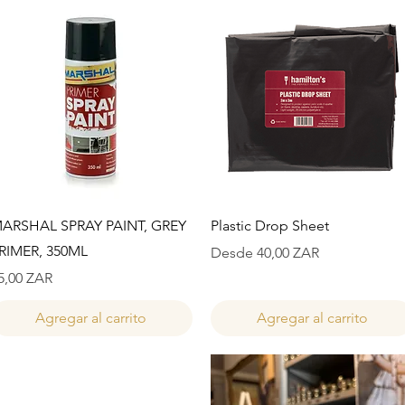
Vista rápida
Vista rápida
ARSHAL SPRAY PAINT, GREY
Plastic Drop Sheet
RIMER, 350ML
Precio de oferta
Desde
40,00 ZAR
recio
5,00 ZAR
Agregar al carrito
Agregar al carrito