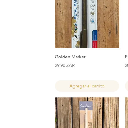
Vista rápida
Golden Marker
P
Precio
P
29,90 ZAR
2
Agregar al carrito