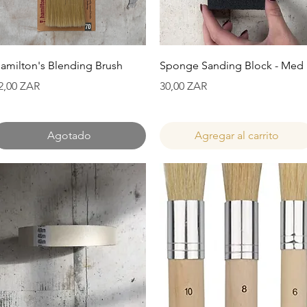
Vista rápida
Vista rápida
amilton's Blending Brush
Sponge Sanding Block - Med
recio
Precio
2,00 ZAR
30,00 ZAR
Agotado
Agregar al carrito