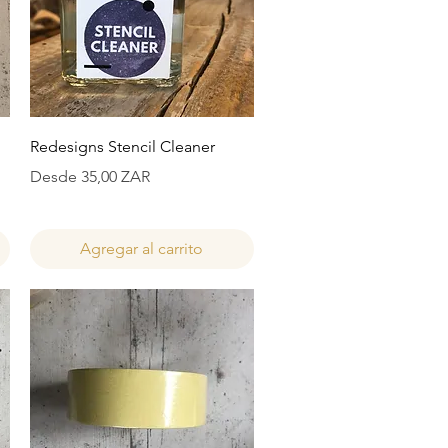
Vista rápida
Redesigns Stencil Cleaner
Precio de oferta
Desde
35,00 ZAR
Agregar al carrito