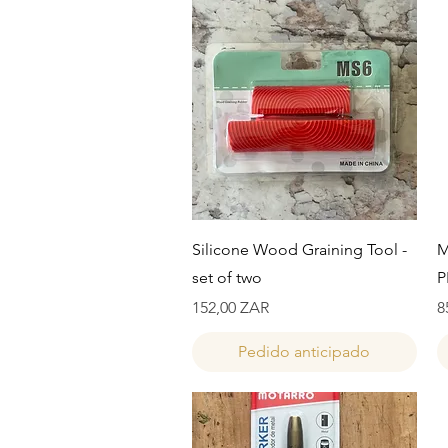
Vista rápida
Silicone Wood Graining Tool -
M
set of two
P
Precio
P
152,00 ZAR
8
Pedido anticipado