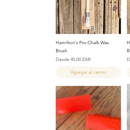
Vista rápida
Hamilton's Pro-Chalk Wax
H
Brush
B
Precio de oferta
P
Desde
40,00 ZAR
D
Agregar al carrito