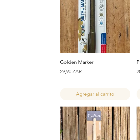
Vista rápida
Golden Marker
P
Precio
P
29,90 ZAR
2
Agregar al carrito