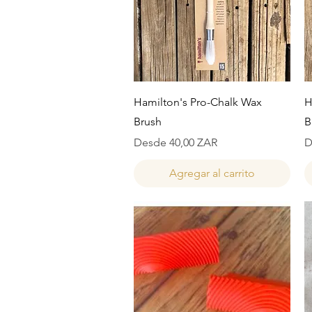
Vista rápida
Hamilton's Pro-Chalk Wax
H
Brush
B
Precio de oferta
P
Desde
40,00 ZAR
D
Agregar al carrito