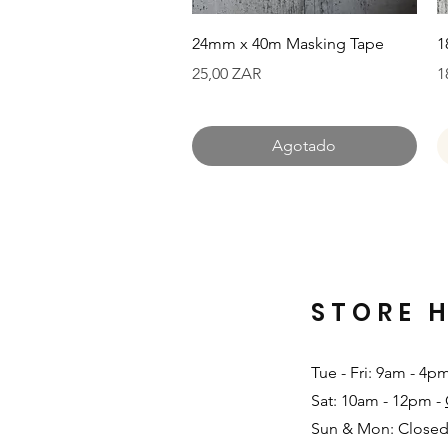
Vista rápida
24mm x 40m Masking Tape
1
Precio
P
25,00 ZAR
1
Agotado
STORE 
Tue - Fri: 9am - 4p
Sat: 10am - 12pm -
Sun & Mon: Closed