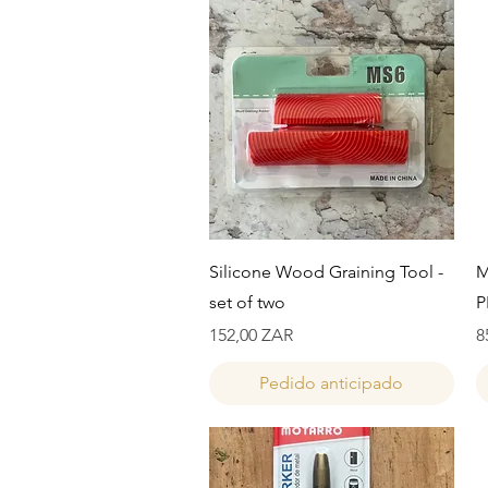
Vista rápida
Silicone Wood Graining Tool -
M
set of two
P
Precio
P
152,00 ZAR
8
Pedido anticipado