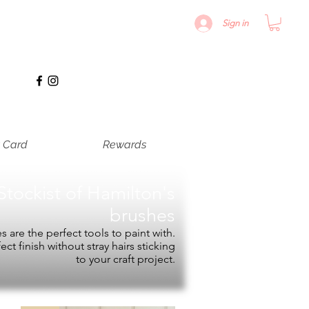
Sign in
t Card
Rewards
Stockist of
Hamilton's
brushes
 are the perfect tools to paint with.
fect finish without stray hairs sticking
to your craft project.