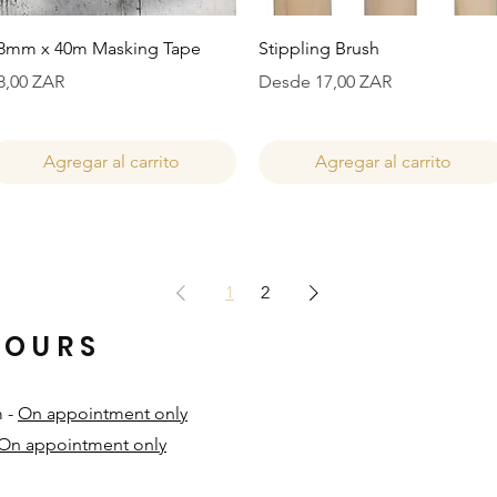
Vista rápida
Vista rápida
8mm x 40m Masking Tape
Stippling Brush
recio
Precio de oferta
8,00 ZAR
Desde
17,00 ZAR
Agregar al carrito
Agregar al carrito
1
2
HOURS
m -
On appointment only
On appointment only
​