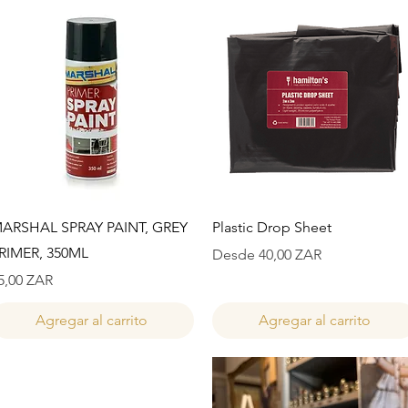
Vista rápida
Vista rápida
ARSHAL SPRAY PAINT, GREY
Plastic Drop Sheet
RIMER, 350ML
Precio de oferta
Desde
40,00 ZAR
recio
5,00 ZAR
Agregar al carrito
Agregar al carrito