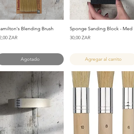
Vista rápida
Vista rápida
amilton's Blending Brush
Sponge Sanding Block - Med
recio
Precio
2,00 ZAR
30,00 ZAR
Agotado
Agregar al carrito