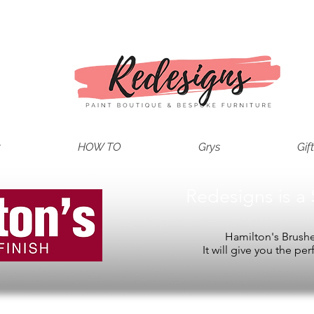
t
HOW TO
Grys
Gif
Redesigns is a 
Hamilton's Brushes
It will give you the per