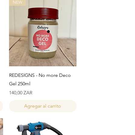
NEW
Vista rápida
REDESIGNS - No more Deco
Gel 250ml
Precio
140,00 ZAR
Agregar al carrito