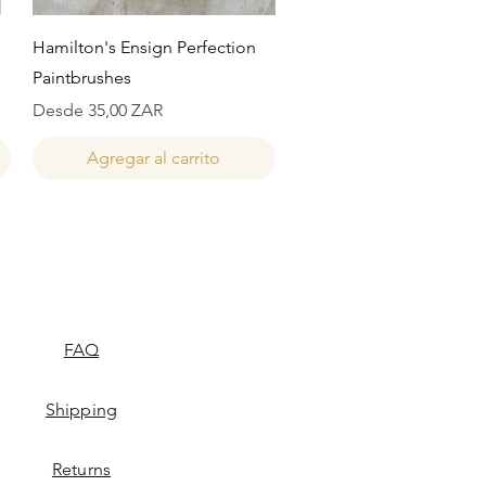
Vista rápida
Hamilton's Ensign Perfection
Paintbrushes
Precio de oferta
Desde
35,00 ZAR
Agregar al carrito
FAQ
Shipping
Returns