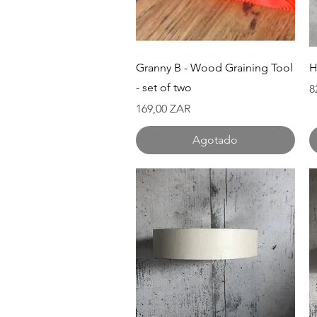
Vista rápida
Granny B - Wood Graining Tool
H
- set of two
P
8
Precio
169,00 ZAR
Agotado