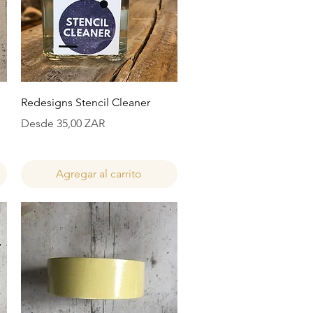
Vista rápida
Redesigns Stencil Cleaner
Precio de oferta
Desde
35,00 ZAR
Agregar al carrito