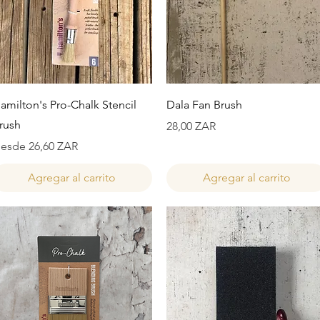
Vista rápida
Vista rápida
amilton's Pro-Chalk Stencil
Dala Fan Brush
rush
Precio
28,00 ZAR
recio de oferta
esde
26,60 ZAR
Agregar al carrito
Agregar al carrito