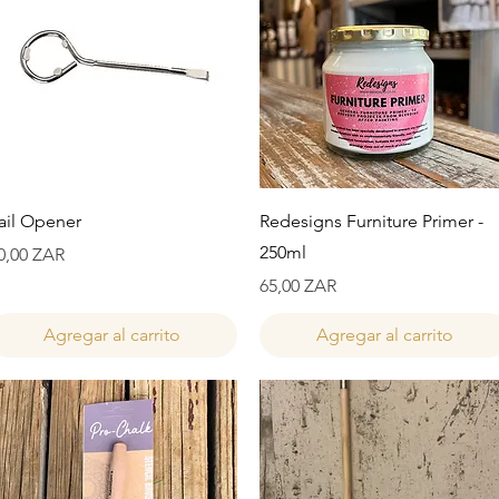
Vista rápida
Vista rápida
ail Opener
Redesigns Furniture Primer -
250ml
recio
0,00 ZAR
Precio
65,00 ZAR
Agregar al carrito
Agregar al carrito