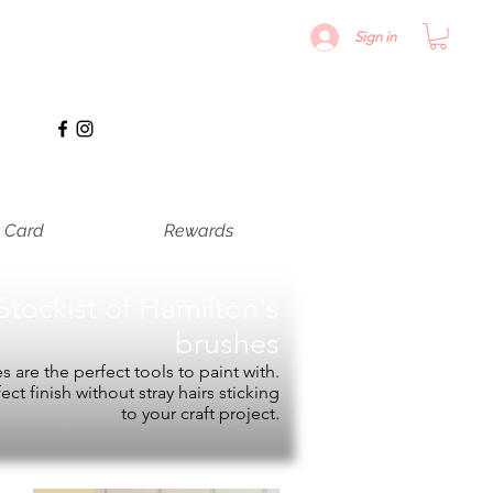
Sign in
t Card
Rewards
Stockist of
Hamilton's
brushes
 are the perfect tools to paint with.
fect finish without stray hairs sticking
to your craft project.