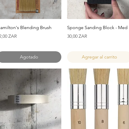
Vista rápida
Vista rápida
amilton's Blending Brush
Sponge Sanding Block - Med
recio
Precio
2,00 ZAR
30,00 ZAR
Agotado
Agregar al carrito