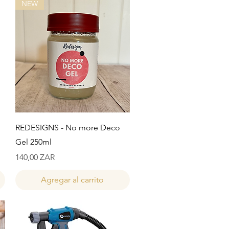
NEW
Vista rápida
REDESIGNS - No more Deco
Gel 250ml
Precio
140,00 ZAR
Agregar al carrito