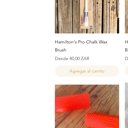
Vista rápida
Hamilton's Pro-Chalk Wax
H
Brush
B
Precio de oferta
P
Desde
40,00 ZAR
D
Agregar al carrito