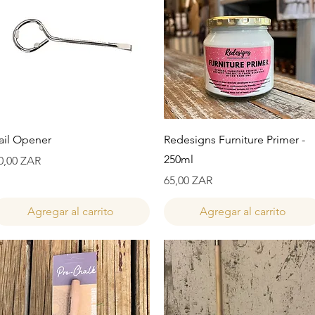
Vista rápida
Vista rápida
ail Opener
Redesigns Furniture Primer -
250ml
recio
0,00 ZAR
Precio
65,00 ZAR
Agregar al carrito
Agregar al carrito