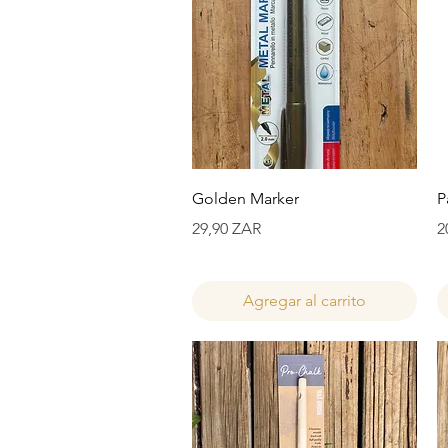
Vista rápida
Golden Marker
P
Precio
P
29,90 ZAR
2
Agregar al carrito