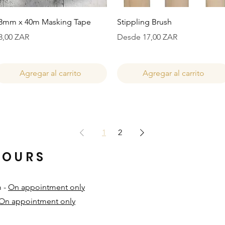
Vista rápida
Vista rápida
8mm x 40m Masking Tape
Stippling Brush
recio
Precio de oferta
8,00 ZAR
Desde
17,00 ZAR
Agregar al carrito
Agregar al carrito
1
2
HOURS
m -
On appointment only
On appointment only
​