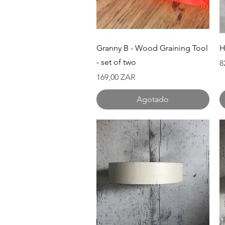
Vista rápida
Granny B - Wood Graining Tool
H
- set of two
P
8
Precio
169,00 ZAR
Agotado