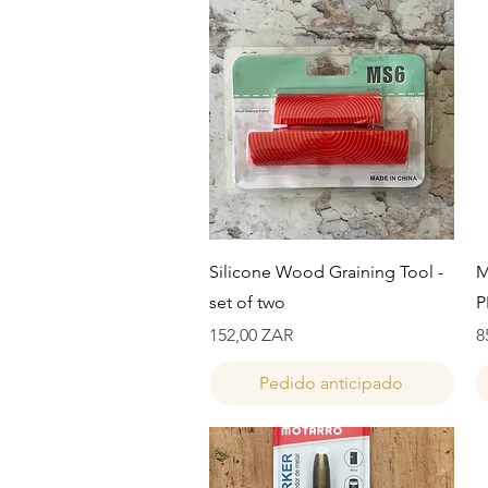
Vista rápida
Silicone Wood Graining Tool -
M
set of two
P
Precio
P
152,00 ZAR
8
Pedido anticipado