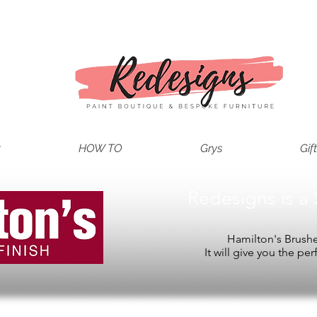
t
HOW TO
Grys
Gif
Redesigns is a 
Hamilton's Brushes
It will give you the per