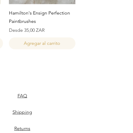
Vista rápida
Hamilton's Ensign Perfection
Paintbrushes
Precio de oferta
Desde
35,00 ZAR
Agregar al carrito
FAQ
Shipping
Returns