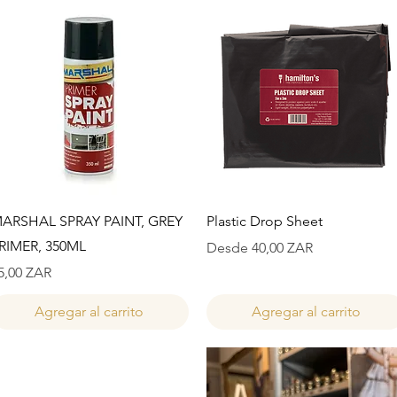
Vista rápida
Vista rápida
ARSHAL SPRAY PAINT, GREY
Plastic Drop Sheet
RIMER, 350ML
Precio de oferta
Desde
40,00 ZAR
recio
5,00 ZAR
Agregar al carrito
Agregar al carrito