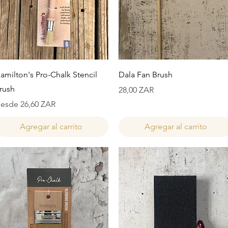
Vista rápida
Vista rápida
amilton's Pro-Chalk Stencil
Dala Fan Brush
rush
Precio
28,00 ZAR
recio de oferta
esde
26,60 ZAR
Agregar al carrito
Agregar al carrito