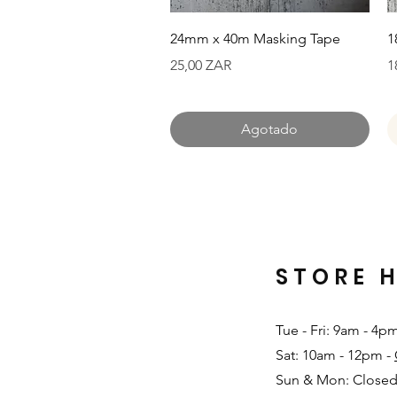
Vista rápida
24mm x 40m Masking Tape
1
Precio
P
25,00 ZAR
1
Agotado
STORE 
Tue - Fri: 9am - 4p
Sat: 10am - 12pm -
Sun & Mon: Closed