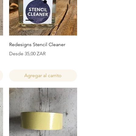
Vista rápida
Redesigns Stencil Cleaner
Precio de oferta
Desde
35,00 ZAR
Agregar al carrito