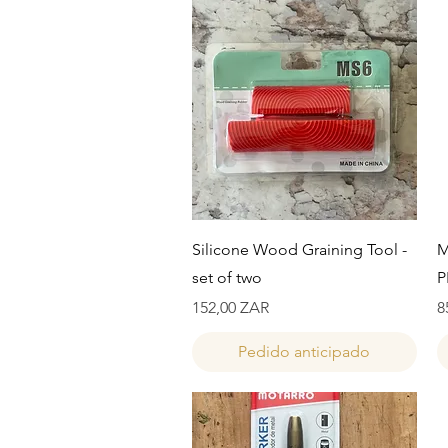
Vista rápida
Silicone Wood Graining Tool -
M
set of two
P
Precio
P
152,00 ZAR
8
Pedido anticipado