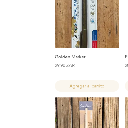
Vista rápida
Golden Marker
P
Precio
P
29,90 ZAR
2
Agregar al carrito