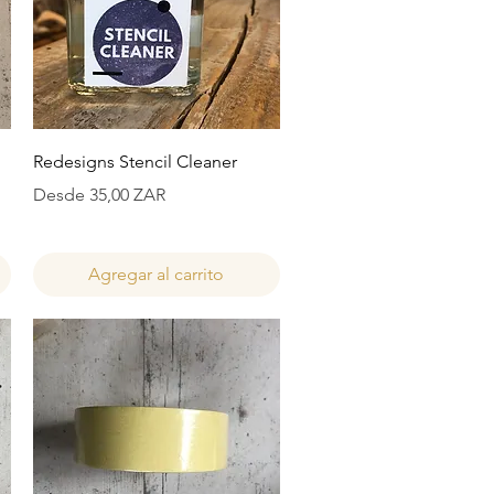
Vista rápida
Redesigns Stencil Cleaner
Precio de oferta
Desde
35,00 ZAR
Agregar al carrito