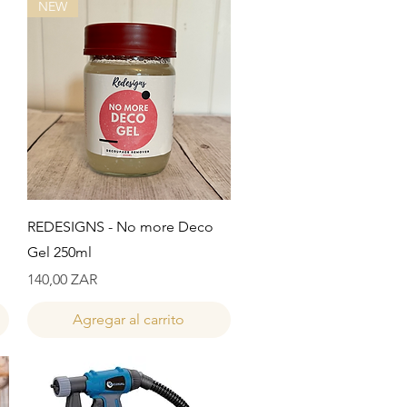
NEW
Vista rápida
REDESIGNS - No more Deco
Gel 250ml
Precio
140,00 ZAR
Agregar al carrito