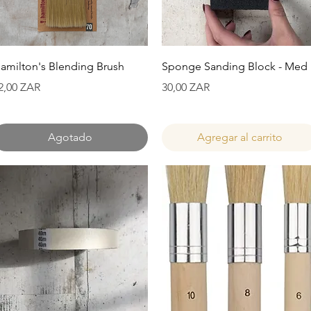
Vista rápida
Vista rápida
amilton's Blending Brush
Sponge Sanding Block - Med
recio
Precio
2,00 ZAR
30,00 ZAR
Agotado
Agregar al carrito