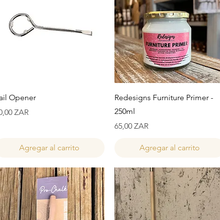
Vista rápida
Vista rápida
ail Opener
Redesigns Furniture Primer -
250ml
recio
0,00 ZAR
Precio
65,00 ZAR
Agregar al carrito
Agregar al carrito