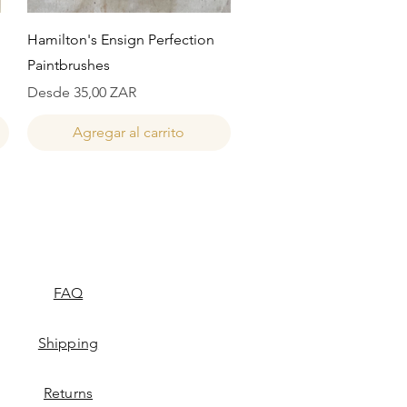
Vista rápida
Hamilton's Ensign Perfection
Paintbrushes
Precio de oferta
Desde
35,00 ZAR
Agregar al carrito
FAQ
Shipping
Returns