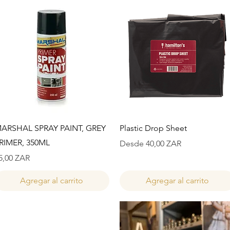
Vista rápida
Vista rápida
ARSHAL SPRAY PAINT, GREY
Plastic Drop Sheet
RIMER, 350ML
Precio de oferta
Desde
40,00 ZAR
recio
5,00 ZAR
Agregar al carrito
Agregar al carrito