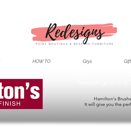
t
HOW TO
Grys
Gif
Redesigns is a 
Hamilton's Brushes
It will give you the per