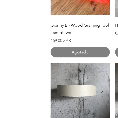
Vista rápida
Granny B - Wood Graining Tool
H
- set of two
P
8
Precio
169,00 ZAR
Agotado