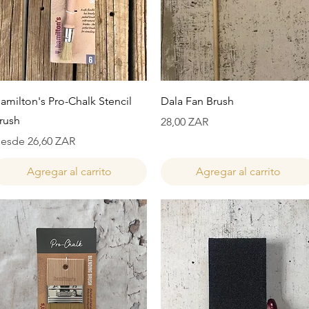
Vista rápida
Vista rápida
amilton's Pro-Chalk Stencil
Dala Fan Brush
rush
Precio
28,00 ZAR
recio de oferta
esde
26,60 ZAR
Agregar al carrito
Agregar al carrito