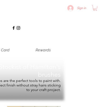
Sign in
t Card
Rewards
Stockist of
Hamilton's
brushes
 are the perfect tools to paint with.
fect finish without stray hairs sticking
to your craft project.