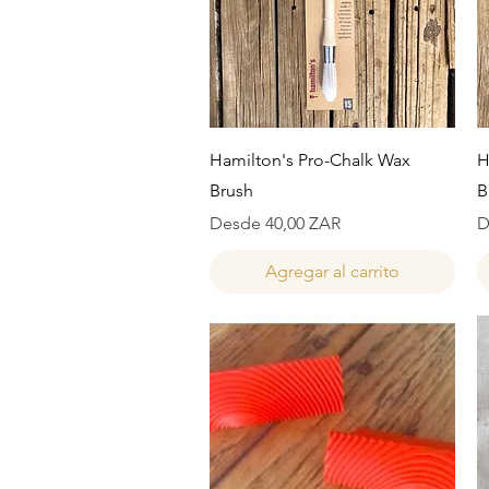
Vista rápida
Hamilton's Pro-Chalk Wax
H
Brush
B
Precio de oferta
P
Desde
40,00 ZAR
D
Agregar al carrito