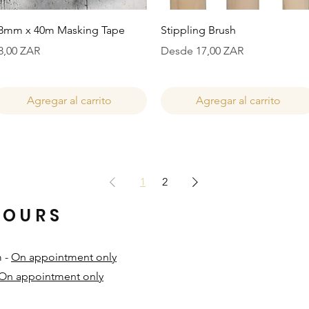
Vista rápida
Vista rápida
8mm x 40m Masking Tape
Stippling Brush
recio
Precio de oferta
8,00 ZAR
Desde
17,00 ZAR
Agregar al carrito
Agregar al carrito
1
2
HOURS
m -
On appointment only
On appointment only
​