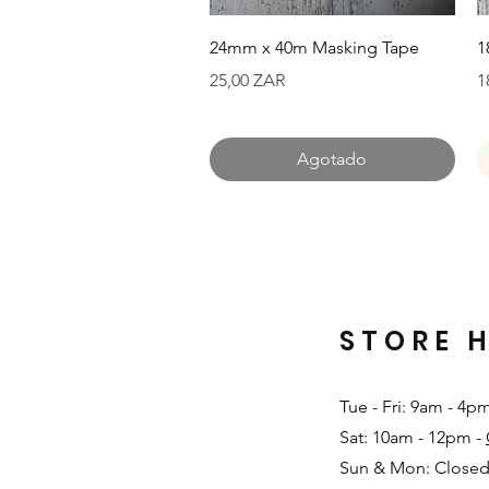
Vista rápida
24mm x 40m Masking Tape
1
Precio
P
25,00 ZAR
1
Agotado
STORE 
Tue - Fri: 9am - 4p
Sat: 10am - 12pm -
Sun & Mon: Closed