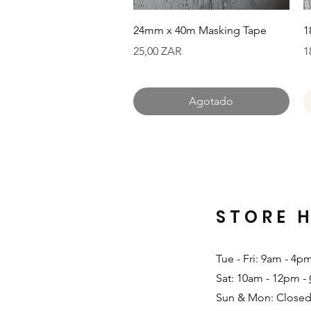
Vista rápida
24mm x 40m Masking Tape
1
Precio
P
25,00 ZAR
1
Agotado
STORE 
Tue - Fri: 9am - 4p
Sat: 10am - 12pm -
Sun & Mon: Closed