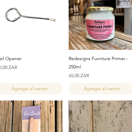
Vista rápida
Vista rápida
ail Opener
Redesigns Furniture Primer -
250ml
recio
0,00 ZAR
Precio
65,00 ZAR
Agregar al carrito
Agregar al carrito