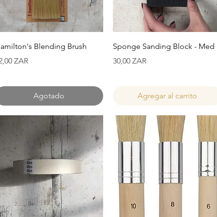
Vista rápida
Vista rápida
amilton's Blending Brush
Sponge Sanding Block - Med
recio
Precio
2,00 ZAR
30,00 ZAR
Agotado
Agregar al carrito