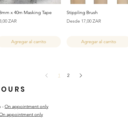
Vista rápida
Vista rápida
8mm x 40m Masking Tape
Stippling Brush
recio
Precio de oferta
8,00 ZAR
Desde
17,00 ZAR
Agregar al carrito
Agregar al carrito
1
2
HOURS
m -
On appointment only
On appointment only
​