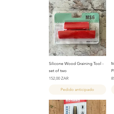
Vista rápida
Silicone Wood Graining Tool -
M
set of two
P
Precio
P
152,00 ZAR
8
Pedido anticipado