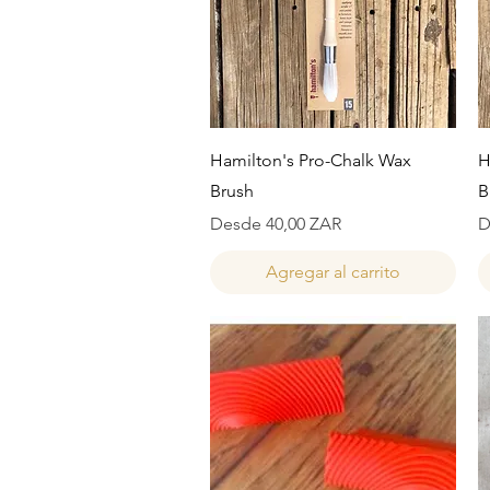
Vista rápida
Hamilton's Pro-Chalk Wax
H
Brush
B
Precio de oferta
P
Desde
40,00 ZAR
D
Agregar al carrito