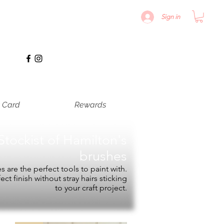
Sign in
t Card
Rewards
Stockist of
Hamilton's
brushes
 are the perfect tools to paint with.
fect finish without stray hairs sticking
to your craft project.