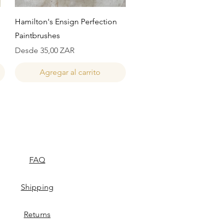
Vista rápida
Hamilton's Ensign Perfection
Paintbrushes
Precio de oferta
Desde
35,00 ZAR
Agregar al carrito
FAQ
Shipping
Returns