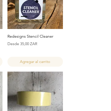
Vista rápida
Redesigns Stencil Cleaner
Precio de oferta
Desde
35,00 ZAR
Agregar al carrito