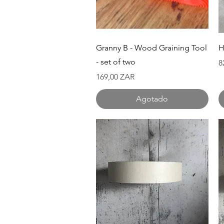
Vista rápida
Granny B - Wood Graining Tool
H
- set of two
P
8
Precio
169,00 ZAR
Agotado