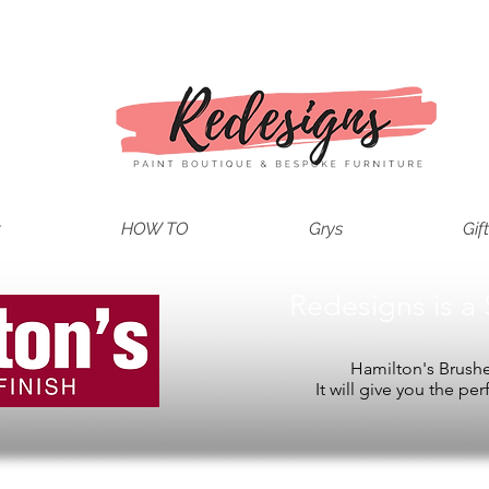
t
HOW TO
Grys
Gif
Redesigns is a 
Hamilton's Brushes
It will give you the per