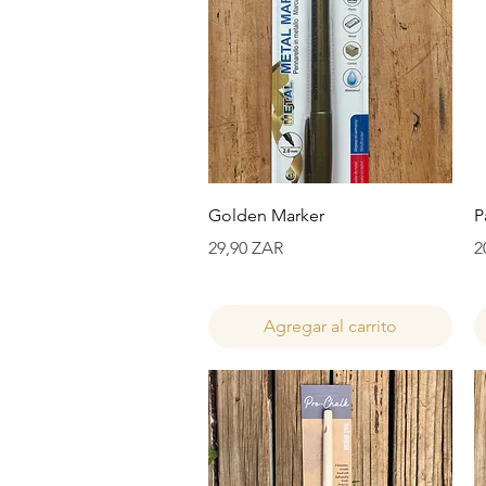
Vista rápida
Golden Marker
P
Precio
P
29,90 ZAR
2
Agregar al carrito