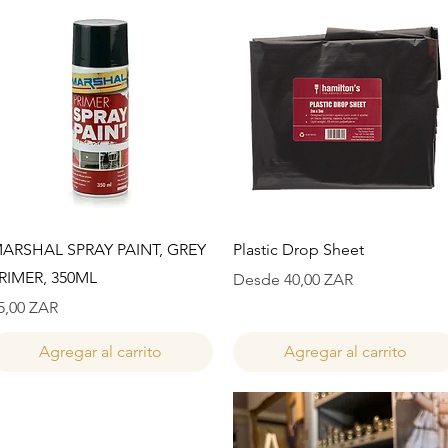
Vista rápida
Vista rápida
ARSHAL SPRAY PAINT, GREY
Plastic Drop Sheet
RIMER, 350ML
Precio de oferta
Desde
40,00 ZAR
recio
5,00 ZAR
Agregar al carrito
Agregar al carrito