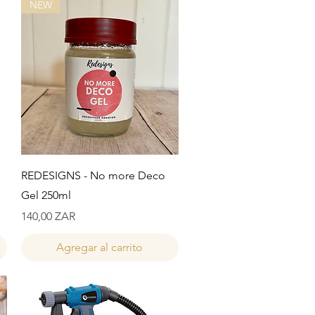
NEW
Vista rápida
REDESIGNS - No more Deco
Gel 250ml
Precio
140,00 ZAR
Agregar al carrito