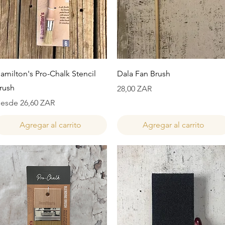
Vista rápida
Vista rápida
amilton's Pro-Chalk Stencil
Dala Fan Brush
rush
Precio
28,00 ZAR
recio de oferta
esde
26,60 ZAR
Agregar al carrito
Agregar al carrito