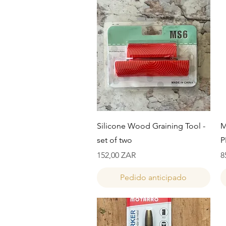
Vista rápida
Silicone Wood Graining Tool -
M
set of two
P
Precio
P
152,00 ZAR
8
Pedido anticipado