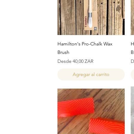
Vista rápida
Hamilton's Pro-Chalk Wax
H
Brush
B
Precio de oferta
P
Desde
40,00 ZAR
D
Agregar al carrito