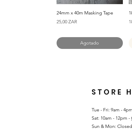
Vista rápida
24mm x 40m Masking Tape
1
Precio
P
25,00 ZAR
1
Agotado
STORE 
Tue - Fri: 9am - 4p
Sat: 10am - 12pm -
Sun & Mon: Closed