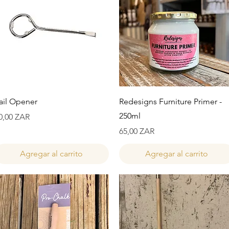
Vista rápida
Vista rápida
ail Opener
Redesigns Furniture Primer -
250ml
recio
0,00 ZAR
Precio
65,00 ZAR
Agregar al carrito
Agregar al carrito