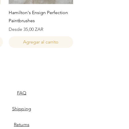
Vista rápida
Hamilton's Ensign Perfection
Paintbrushes
Precio de oferta
Desde
35,00 ZAR
Agregar al carrito
FAQ
Shipping
Returns