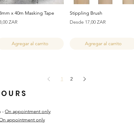
Vista rápida
Vista rápida
8mm x 40m Masking Tape
Stippling Brush
recio
Precio de oferta
8,00 ZAR
Desde
17,00 ZAR
Agregar al carrito
Agregar al carrito
1
2
HOURS
m -
On appointment only
On appointment only
​