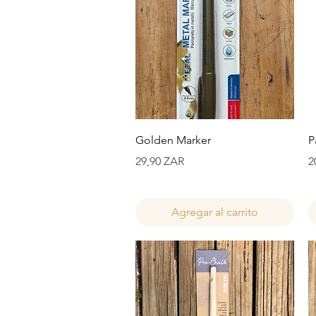
Vista rápida
Golden Marker
P
Precio
P
29,90 ZAR
2
Agregar al carrito