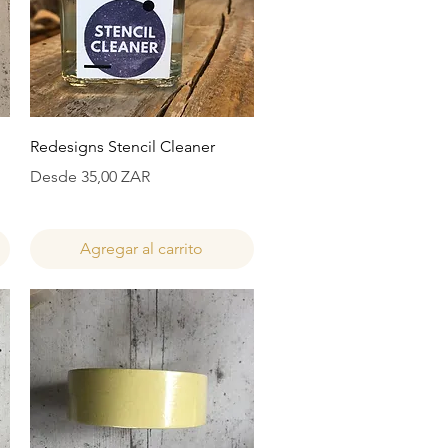
Vista rápida
Redesigns Stencil Cleaner
Precio de oferta
Desde
35,00 ZAR
Agregar al carrito