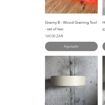
Vista rápida
Granny B - Wood Graining Tool
H
- set of two
P
8
Precio
169,00 ZAR
Agotado