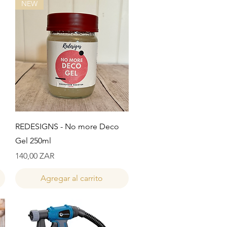
NEW
Vista rápida
REDESIGNS - No more Deco
Gel 250ml
Precio
140,00 ZAR
Agregar al carrito