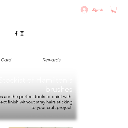
Sign in
t Card
Rewards
Stockist of
Hamilton's
brushes
 are the perfect tools to paint with.
fect finish without stray hairs sticking
to your craft project.