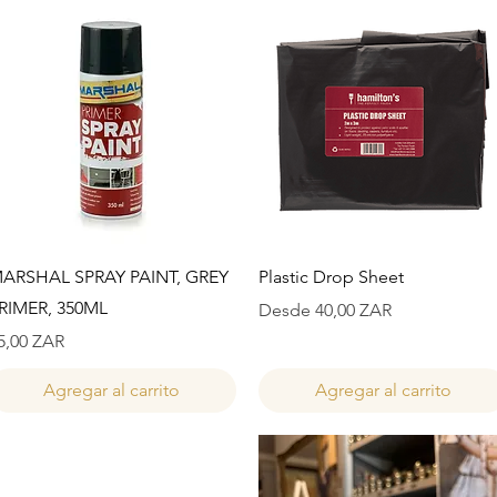
Vista rápida
Vista rápida
ARSHAL SPRAY PAINT, GREY
Plastic Drop Sheet
RIMER, 350ML
Precio de oferta
Desde
40,00 ZAR
recio
5,00 ZAR
Agregar al carrito
Agregar al carrito