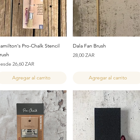
Vista rápida
Vista rápida
amilton's Pro-Chalk Stencil
Dala Fan Brush
rush
Precio
28,00 ZAR
recio de oferta
esde
26,60 ZAR
Agregar al carrito
Agregar al carrito