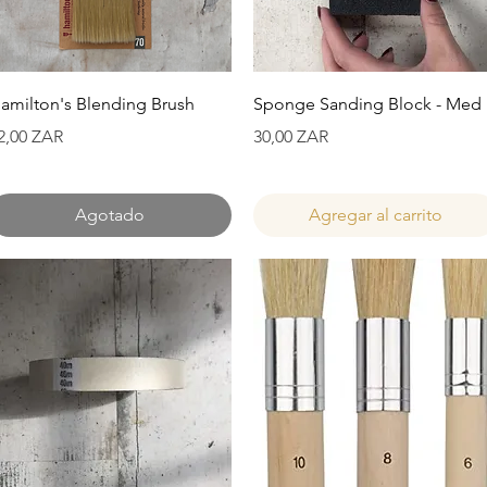
Vista rápida
Vista rápida
amilton's Blending Brush
Sponge Sanding Block - Med
recio
Precio
2,00 ZAR
30,00 ZAR
Agotado
Agregar al carrito