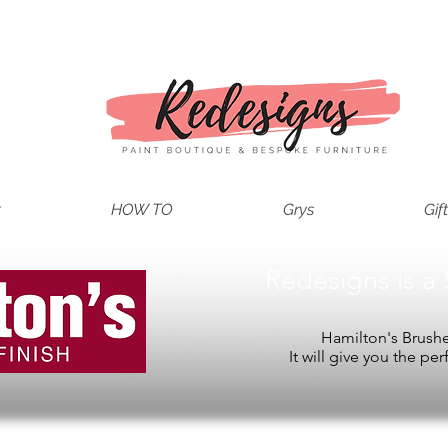
t
HOW TO
Grys
Gif
Redesigns is a 
Hamilton's Brushes
It will give you the per