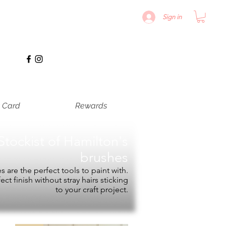
Sign in
t Card
Rewards
Stockist of
Hamilton's
brushes
 are the perfect tools to paint with.
fect finish without stray hairs sticking
to your craft project.