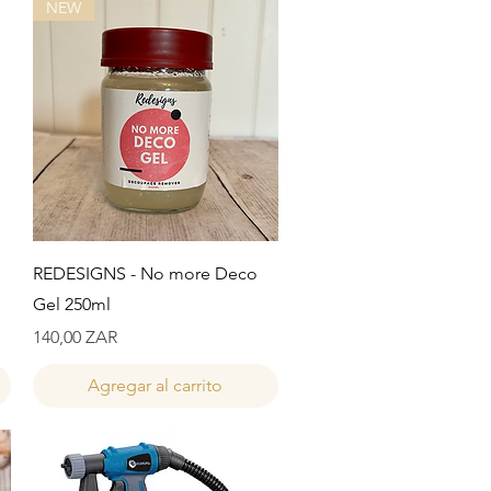
NEW
Vista rápida
REDESIGNS - No more Deco
Gel 250ml
Precio
140,00 ZAR
Agregar al carrito