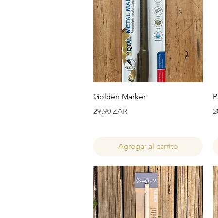
Vista rápida
Golden Marker
P
Precio
P
29,90 ZAR
2
Agregar al carrito