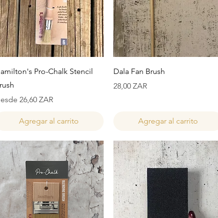
Vista rápida
Vista rápida
amilton's Pro-Chalk Stencil
Dala Fan Brush
rush
Precio
28,00 ZAR
recio de oferta
esde
26,60 ZAR
Agregar al carrito
Agregar al carrito