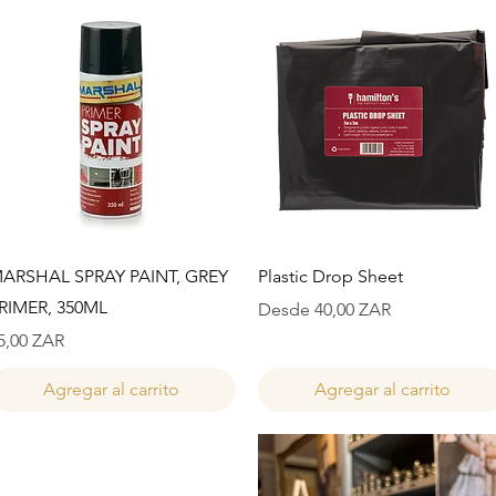
Vista rápida
Vista rápida
ARSHAL SPRAY PAINT, GREY
Plastic Drop Sheet
RIMER, 350ML
Precio de oferta
Desde
40,00 ZAR
recio
5,00 ZAR
Agregar al carrito
Agregar al carrito