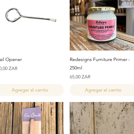
Vista rápida
Vista rápida
ail Opener
Redesigns Furniture Primer -
250ml
recio
0,00 ZAR
Precio
65,00 ZAR
Agregar al carrito
Agregar al carrito