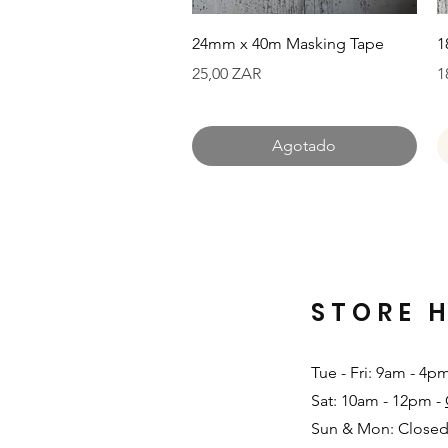
Vista rápida
24mm x 40m Masking Tape
1
Precio
P
25,00 ZAR
1
Agotado
STORE 
Tue - Fri: 9am - 4p
Sat: 10am - 12pm -
Sun & Mon: Closed