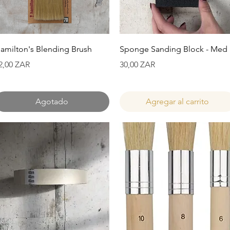
Vista rápida
Vista rápida
amilton's Blending Brush
Sponge Sanding Block - Med
recio
Precio
2,00 ZAR
30,00 ZAR
Agotado
Agregar al carrito