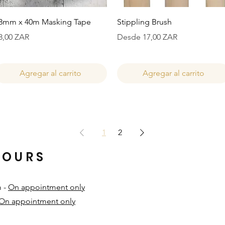
Vista rápida
Vista rápida
8mm x 40m Masking Tape
Stippling Brush
recio
Precio de oferta
8,00 ZAR
Desde
17,00 ZAR
Agregar al carrito
Agregar al carrito
1
2
HOURS
m -
On appointment only
On appointment only
​