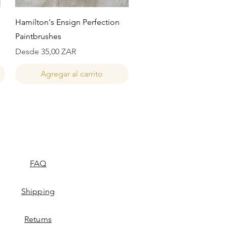
Vista rápida
Hamilton's Ensign Perfection
Paintbrushes
Precio de oferta
Desde
35,00 ZAR
Agregar al carrito
FAQ
Shipping
Returns