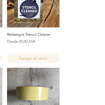
Vista rápida
Redesigns Stencil Cleaner
Precio de oferta
Desde
35,00 ZAR
Agregar al carrito