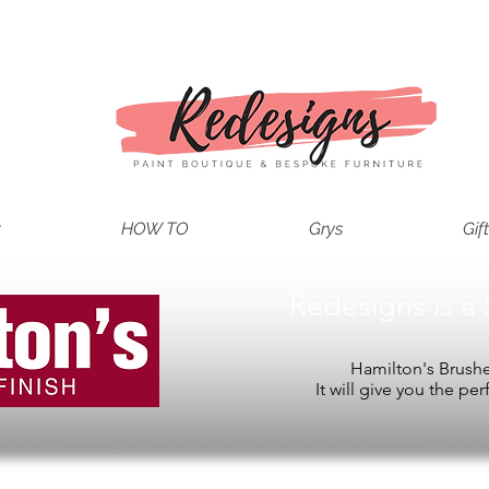
t
HOW TO
Grys
Gif
Redesigns is a 
Hamilton's Brushes
It will give you the per