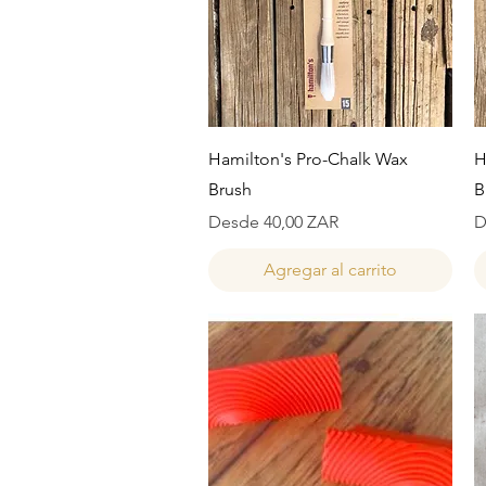
Vista rápida
Hamilton's Pro-Chalk Wax
H
Brush
B
Precio de oferta
P
Desde
40,00 ZAR
D
Agregar al carrito