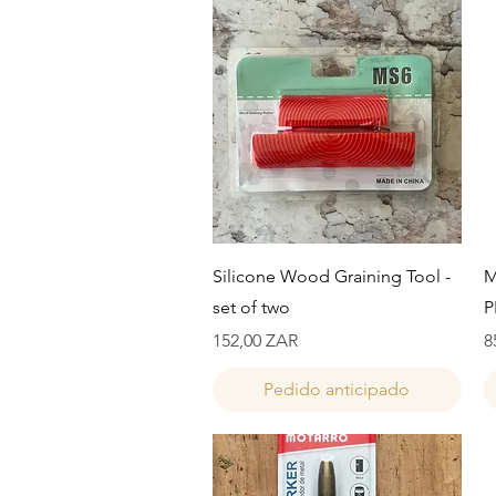
Vista rápida
Silicone Wood Graining Tool -
M
set of two
P
Precio
P
152,00 ZAR
8
Pedido anticipado