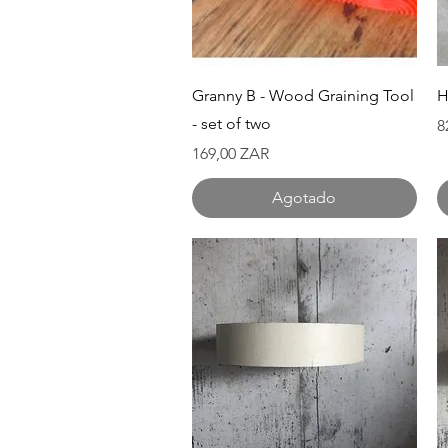
Vista rápida
Granny B - Wood Graining Tool
H
- set of two
P
8
Precio
169,00 ZAR
Agotado