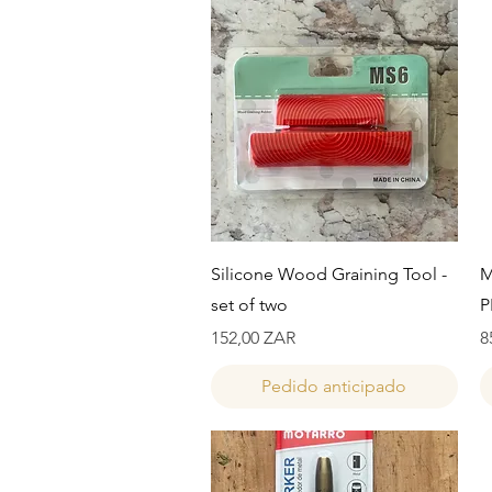
Vista rápida
Silicone Wood Graining Tool -
M
set of two
P
Precio
P
152,00 ZAR
8
Pedido anticipado