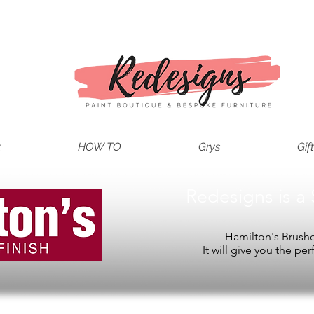
t
HOW TO
Grys
Gif
Redesigns is a 
Hamilton's Brushes
It will give you the per