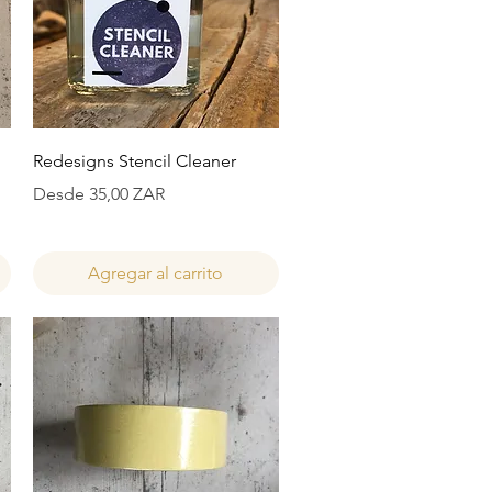
Vista rápida
Redesigns Stencil Cleaner
Precio de oferta
Desde
35,00 ZAR
Agregar al carrito