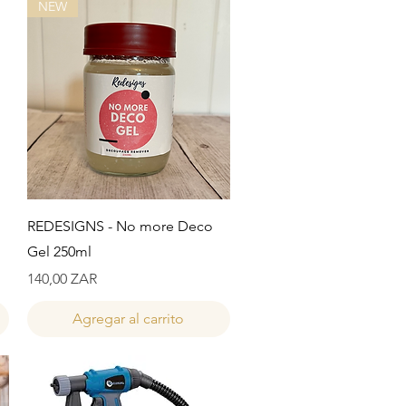
NEW
Vista rápida
REDESIGNS - No more Deco
Gel 250ml
Precio
140,00 ZAR
Agregar al carrito