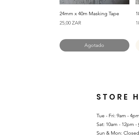
Vista rápida
24mm x 40m Masking Tape
1
Precio
P
25,00 ZAR
1
Agotado
STORE 
Tue - Fri: 9am - 4p
Sat: 10am - 12pm -
Sun & Mon: Closed