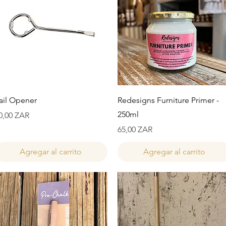
Vista rápida
Vista rápida
ail Opener
Redesigns Furniture Primer -
250ml
recio
0,00 ZAR
Precio
65,00 ZAR
Agregar al carrito
Agregar al carrito