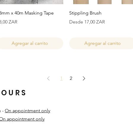
Vista rápida
Vista rápida
8mm x 40m Masking Tape
Stippling Brush
recio
Precio de oferta
8,00 ZAR
Desde
17,00 ZAR
Agregar al carrito
Agregar al carrito
1
2
HOURS
m -
On appointment only
On appointment only
​