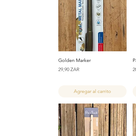
Vista rápida
Golden Marker
P
Precio
P
29,90 ZAR
2
Agregar al carrito