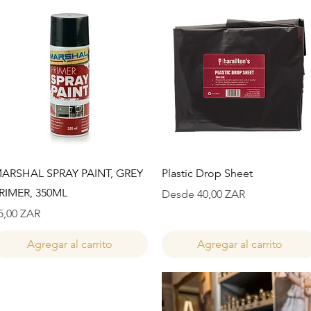
Vista rápida
Vista rápida
ARSHAL SPRAY PAINT, GREY
Plastic Drop Sheet
RIMER, 350ML
Precio de oferta
Desde
40,00 ZAR
recio
5,00 ZAR
Agregar al carrito
Agregar al carrito