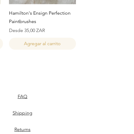
Vista rápida
Hamilton's Ensign Perfection
Paintbrushes
Precio de oferta
Desde
35,00 ZAR
Agregar al carrito
FAQ
Shipping
Returns