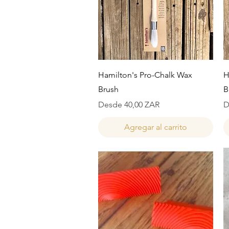
Vista rápida
Hamilton's Pro-Chalk Wax
H
Brush
B
Precio de oferta
P
Desde
40,00 ZAR
D
Agregar al carrito