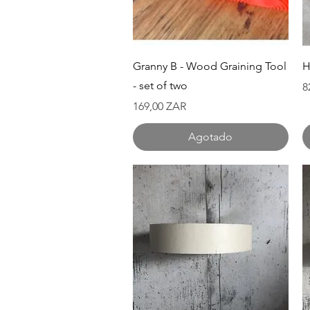
Vista rápida
Granny B - Wood Graining Tool
H
- set of two
P
8
Precio
169,00 ZAR
Agotado