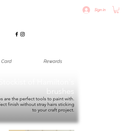
Sign in
t Card
Rewards
Stockist of
Hamilton's
brushes
 are the perfect tools to paint with.
fect finish without stray hairs sticking
to your craft project.