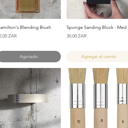
Vista rápida
Vista rápida
amilton's Blending Brush
Sponge Sanding Block - Med
recio
Precio
2,00 ZAR
30,00 ZAR
Agotado
Agregar al carrito