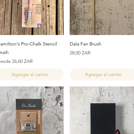
Vista rápida
Vista rápida
amilton's Pro-Chalk Stencil
Dala Fan Brush
rush
Precio
28,00 ZAR
recio de oferta
esde
26,60 ZAR
Agregar al carrito
Agregar al carrito