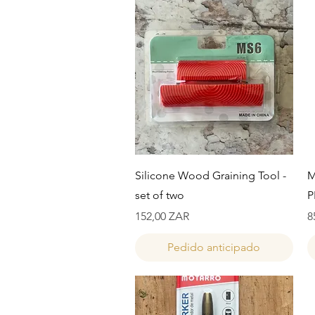
Vista rápida
Silicone Wood Graining Tool -
M
set of two
P
Precio
P
152,00 ZAR
8
Pedido anticipado