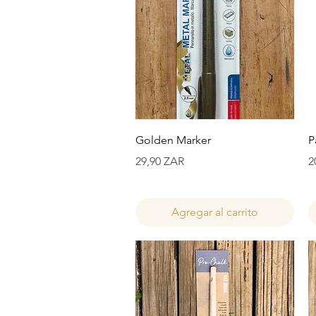
Vista rápida
Golden Marker
P
Precio
P
29,90 ZAR
2
Agregar al carrito