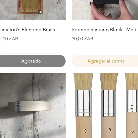
Vista rápida
Vista rápida
amilton's Blending Brush
Sponge Sanding Block - Med
recio
Precio
2,00 ZAR
30,00 ZAR
Agotado
Agregar al carrito