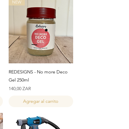
NEW
Vista rápida
REDESIGNS - No more Deco
Gel 250ml
Precio
140,00 ZAR
Agregar al carrito