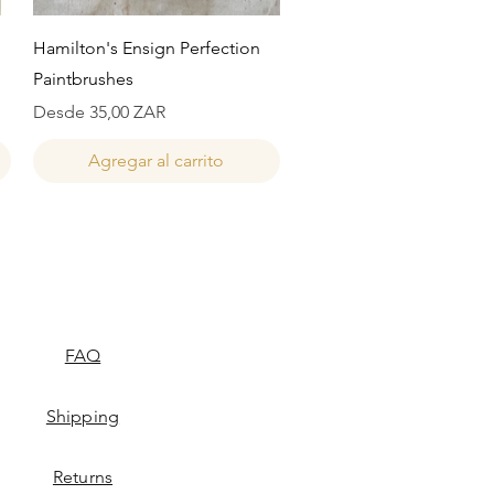
Vista rápida
Hamilton's Ensign Perfection
Paintbrushes
Precio de oferta
Desde
35,00 ZAR
Agregar al carrito
FAQ
Shipping
Returns