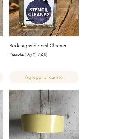
Vista rápida
Redesigns Stencil Cleaner
Precio de oferta
Desde
35,00 ZAR
Agregar al carrito