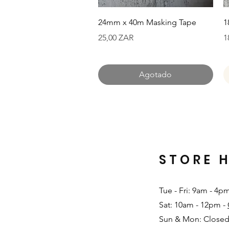
Vista rápida
24mm x 40m Masking Tape
1
Precio
P
25,00 ZAR
1
Agotado
STORE 
Tue - Fri: 9am - 4p
Sat: 10am - 12pm -
Sun & Mon: Closed