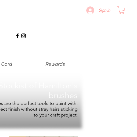
Sign in
t Card
Rewards
Stockist of
Hamilton's
brushes
 are the perfect tools to paint with.
fect finish without stray hairs sticking
to your craft project.