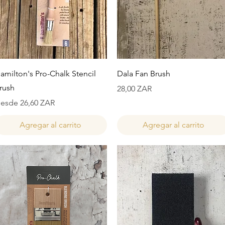
Vista rápida
Vista rápida
amilton's Pro-Chalk Stencil
Dala Fan Brush
rush
Precio
28,00 ZAR
recio de oferta
esde
26,60 ZAR
Agregar al carrito
Agregar al carrito