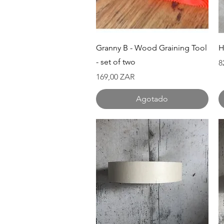
Vista rápida
Granny B - Wood Graining Tool
H
- set of two
P
8
Precio
169,00 ZAR
Agotado