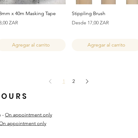
Vista rápida
Vista rápida
8mm x 40m Masking Tape
Stippling Brush
recio
Precio de oferta
8,00 ZAR
Desde
17,00 ZAR
Agregar al carrito
Agregar al carrito
1
2
HOURS
m -
On appointment only
On appointment only
​