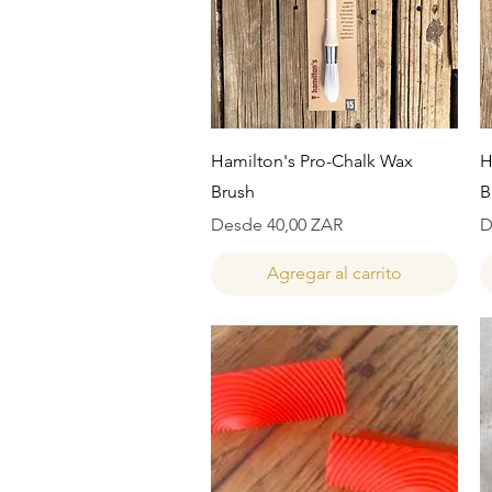
Vista rápida
Hamilton's Pro-Chalk Wax
H
Brush
B
Precio de oferta
P
Desde
40,00 ZAR
D
Agregar al carrito