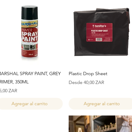
Vista rápida
Vista rápida
ARSHAL SPRAY PAINT, GREY
Plastic Drop Sheet
RIMER, 350ML
Precio de oferta
Desde
40,00 ZAR
recio
5,00 ZAR
Agregar al carrito
Agregar al carrito