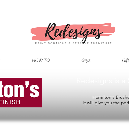
t
HOW TO
Grys
Gif
Redesigns is a 
Hamilton's Brushes
It will give you the per