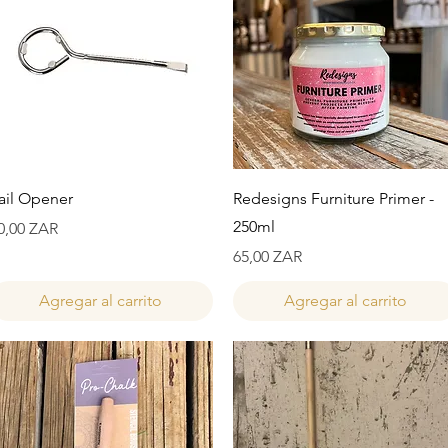
Vista rápida
Vista rápida
ail Opener
Redesigns Furniture Primer -
250ml
recio
0,00 ZAR
Precio
65,00 ZAR
Agregar al carrito
Agregar al carrito