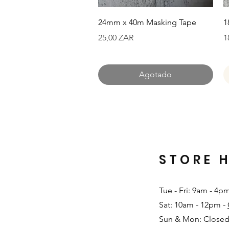
Vista rápida
24mm x 40m Masking Tape
1
Precio
P
25,00 ZAR
1
Agotado
STORE 
Tue - Fri: 9am - 4p
Sat: 10am - 12pm -
Sun & Mon: Closed