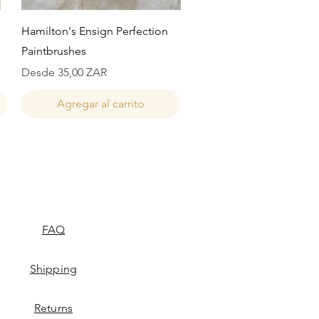
Vista rápida
Hamilton's Ensign Perfection
Paintbrushes
Precio de oferta
Desde
35,00 ZAR
Agregar al carrito
FAQ
Shipping
Returns