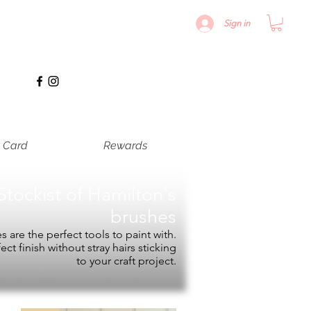
Sign in
t Card
Rewards
Stockist of
Hamilton's
brushes
 are the perfect tools to paint with.
fect finish without stray hairs sticking
to your craft project.