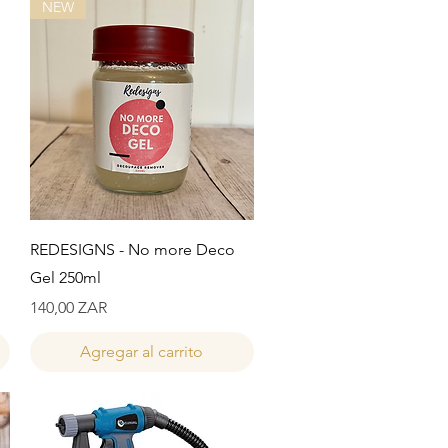
NEW
Vista rápida
REDESIGNS - No more Deco
Gel 250ml
Precio
140,00 ZAR
Agregar al carrito