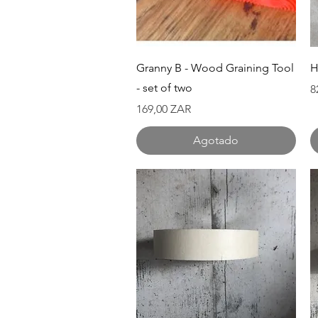
Vista rápida
Granny B - Wood Graining Tool
H
- set of two
P
8
Precio
169,00 ZAR
Agotado