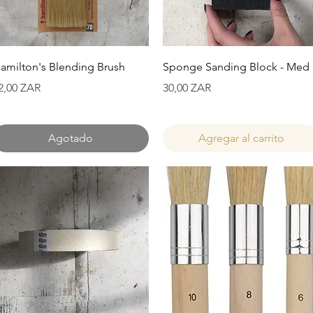
Vista rápida
Vista rápida
amilton's Blending Brush
Sponge Sanding Block - Med
recio
Precio
2,00 ZAR
30,00 ZAR
Agotado
Agregar al carrito