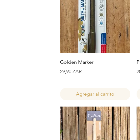
Vista rápida
Golden Marker
P
Precio
P
29,90 ZAR
2
Agregar al carrito