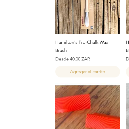
Vista rápida
Hamilton's Pro-Chalk Wax
H
Brush
B
Precio de oferta
P
Desde
40,00 ZAR
D
Agregar al carrito