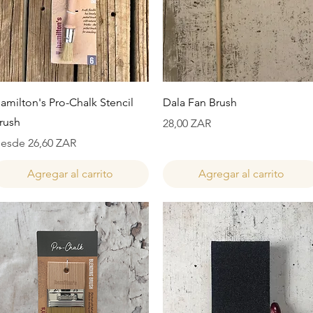
Vista rápida
Vista rápida
amilton's Pro-Chalk Stencil
Dala Fan Brush
rush
Precio
28,00 ZAR
recio de oferta
esde
26,60 ZAR
Agregar al carrito
Agregar al carrito