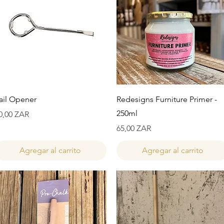
Vista rápida
Vista rápida
ail Opener
Redesigns Furniture Primer -
250ml
recio
0,00 ZAR
Precio
65,00 ZAR
Agregar al carrito
Agregar al carrito