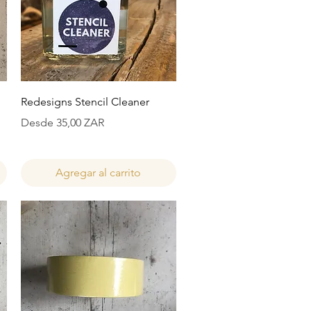
Vista rápida
Redesigns Stencil Cleaner
Precio de oferta
Desde
35,00 ZAR
Agregar al carrito