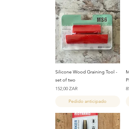
Vista rápida
Silicone Wood Graining Tool -
M
set of two
P
Precio
P
152,00 ZAR
8
Pedido anticipado