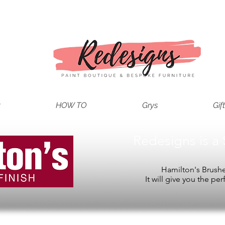
t
HOW TO
Grys
Gif
Redesigns is a 
Hamilton's Brushes
It will give you the per