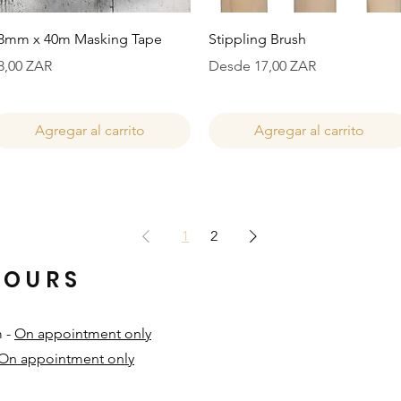
Vista rápida
Vista rápida
8mm x 40m Masking Tape
Stippling Brush
recio
Precio de oferta
8,00 ZAR
Desde
17,00 ZAR
Agregar al carrito
Agregar al carrito
1
2
HOURS
m -
On appointment only
On appointment only
​