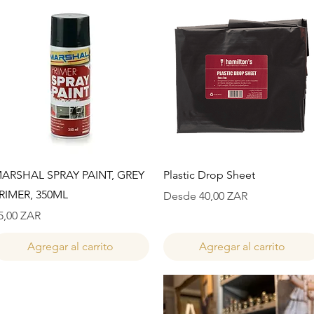
Vista rápida
Vista rápida
ARSHAL SPRAY PAINT, GREY
Plastic Drop Sheet
RIMER, 350ML
Precio de oferta
Desde
40,00 ZAR
recio
5,00 ZAR
Agregar al carrito
Agregar al carrito