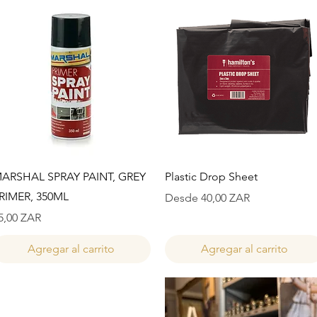
Vista rápida
Vista rápida
ARSHAL SPRAY PAINT, GREY
Plastic Drop Sheet
RIMER, 350ML
Precio de oferta
Desde
40,00 ZAR
recio
5,00 ZAR
Agregar al carrito
Agregar al carrito