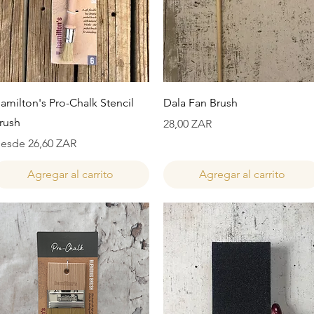
Vista rápida
Vista rápida
amilton's Pro-Chalk Stencil
Dala Fan Brush
rush
Precio
28,00 ZAR
recio de oferta
esde
26,60 ZAR
Agregar al carrito
Agregar al carrito