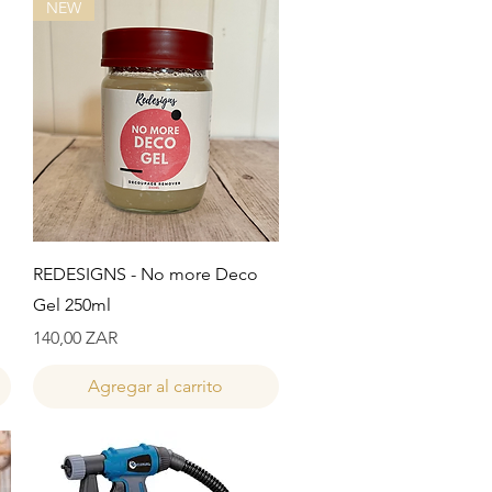
NEW
Vista rápida
REDESIGNS - No more Deco
Gel 250ml
Precio
140,00 ZAR
Agregar al carrito