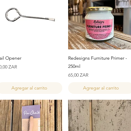
Vista rápida
Vista rápida
ail Opener
Redesigns Furniture Primer -
250ml
recio
0,00 ZAR
Precio
65,00 ZAR
Agregar al carrito
Agregar al carrito