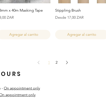
Vista rápida
Vista rápida
8mm x 40m Masking Tape
Stippling Brush
recio
Precio de oferta
8,00 ZAR
Desde
17,00 ZAR
Agregar al carrito
Agregar al carrito
1
2
HOURS
m -
On appointment only
On appointment only
​