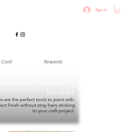
Sign in
t Card
Rewards
Stockist of
Hamilton's
brushes
 are the perfect tools to paint with.
fect finish without stray hairs sticking
to your craft project.