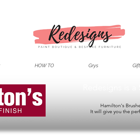
t
HOW TO
Grys
Gif
Redesigns is a 
Hamilton's Brushes
It will give you the per