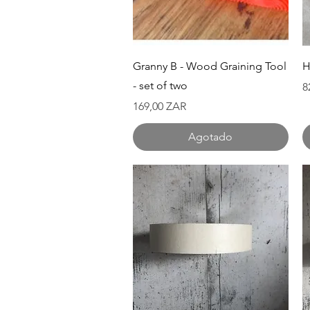
Vista rápida
Granny B - Wood Graining Tool
H
- set of two
P
8
Precio
169,00 ZAR
Agotado