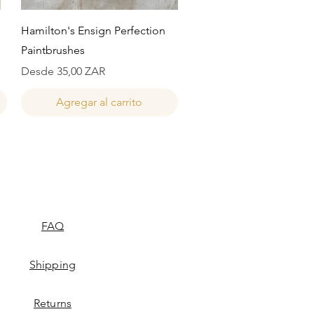
Vista rápida
Hamilton's Ensign Perfection
Paintbrushes
Precio de oferta
Desde
35,00 ZAR
Agregar al carrito
FAQ
Shipping
Returns