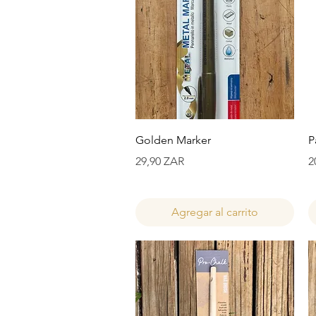
Vista rápida
Golden Marker
P
Precio
P
29,90 ZAR
2
Agregar al carrito