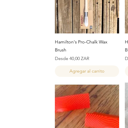
Vista rápida
Hamilton's Pro-Chalk Wax
H
Brush
B
Precio de oferta
P
Desde
40,00 ZAR
D
Agregar al carrito