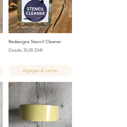
Vista rápida
Redesigns Stencil Cleaner
Precio de oferta
Desde
35,00 ZAR
Agregar al carrito