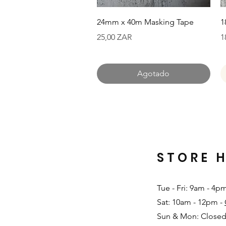
Vista rápida
24mm x 40m Masking Tape
1
Precio
P
25,00 ZAR
1
Agotado
STORE 
Tue - Fri: 9am - 4p
Sat: 10am - 12pm -
Sun & Mon: Closed