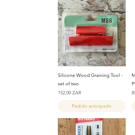
Vista rápida
Silicone Wood Graining Tool -
M
set of two
P
Precio
P
152,00 ZAR
8
Pedido anticipado