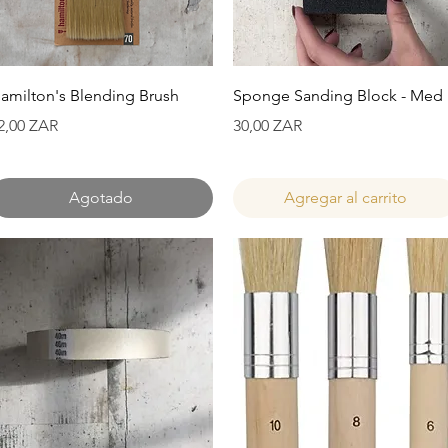
Vista rápida
Vista rápida
amilton's Blending Brush
Sponge Sanding Block - Med
recio
Precio
2,00 ZAR
30,00 ZAR
Agotado
Agregar al carrito