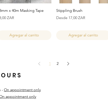
Vista rápida
Vista rápida
8mm x 40m Masking Tape
Stippling Brush
recio
Precio de oferta
8,00 ZAR
Desde
17,00 ZAR
Agregar al carrito
Agregar al carrito
1
2
HOURS
m -
On appointment only
On appointment only
​