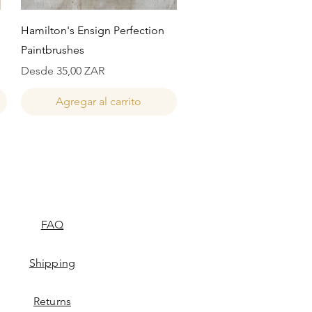
Vista rápida
Hamilton's Ensign Perfection
Paintbrushes
Precio de oferta
Desde
35,00 ZAR
Agregar al carrito
FAQ
Shipping
Returns