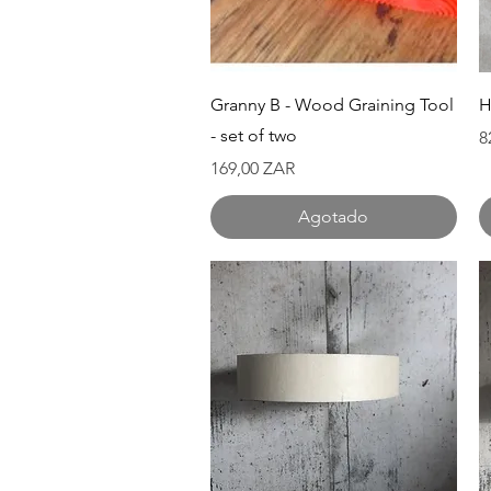
Vista rápida
Granny B - Wood Graining Tool
H
- set of two
P
8
Precio
169,00 ZAR
Agotado