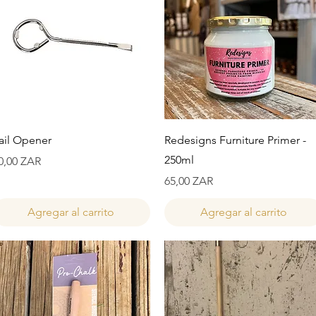
Vista rápida
Vista rápida
ail Opener
Redesigns Furniture Primer -
250ml
recio
0,00 ZAR
Precio
65,00 ZAR
Agregar al carrito
Agregar al carrito