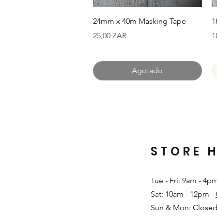
Vista rápida
24mm x 40m Masking Tape
1
Precio
P
25,00 ZAR
1
Agotado
STORE 
Tue - Fri: 9am - 4p
Sat: 10am - 12pm -
Sun & Mon: Closed