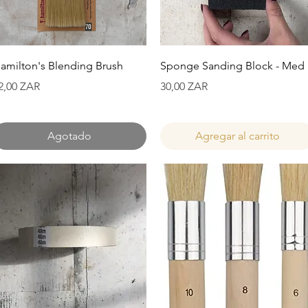
Vista rápida
Vista rápida
amilton's Blending Brush
Sponge Sanding Block - Med
recio
Precio
2,00 ZAR
30,00 ZAR
Agotado
Agregar al carrito