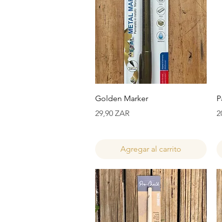
Vista rápida
Golden Marker
P
Precio
P
29,90 ZAR
2
Agregar al carrito