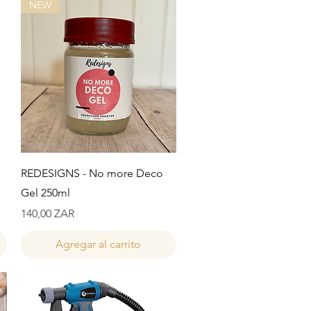
NEW
Vista rápida
REDESIGNS - No more Deco
Gel 250ml
Precio
140,00 ZAR
Agregar al carrito