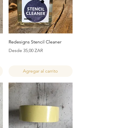
Vista rápida
Redesigns Stencil Cleaner
Precio de oferta
Desde
35,00 ZAR
Agregar al carrito