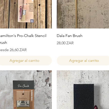
Vista rápida
Vista rápida
amilton's Pro-Chalk Stencil
Dala Fan Brush
rush
Precio
28,00 ZAR
recio de oferta
esde
26,60 ZAR
Agregar al carrito
Agregar al carrito