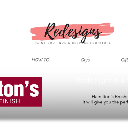
t
HOW TO
Grys
Gif
Redesigns is a 
Hamilton's Brushes
It will give you the per