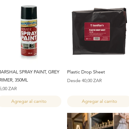
Vista rápida
Vista rápida
ARSHAL SPRAY PAINT, GREY
Plastic Drop Sheet
RIMER, 350ML
Precio de oferta
Desde
40,00 ZAR
recio
5,00 ZAR
Agregar al carrito
Agregar al carrito