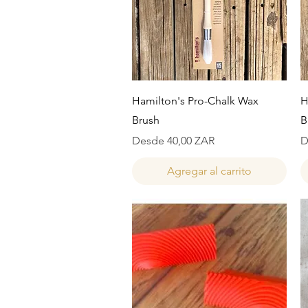
Vista rápida
Hamilton's Pro-Chalk Wax
H
Brush
B
Precio de oferta
P
Desde
40,00 ZAR
D
Agregar al carrito