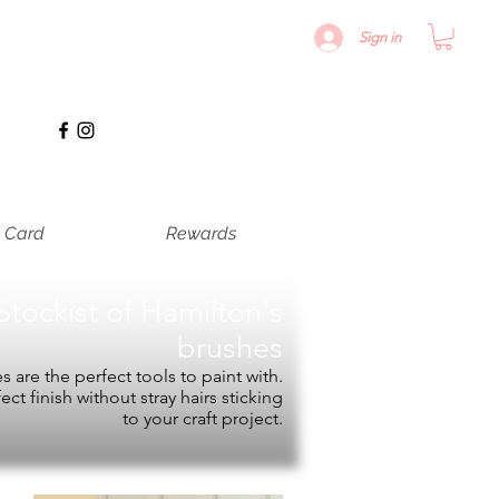
Sign in
t Card
Rewards
Stockist of
Hamilton's
brushes
 are the perfect tools to paint with.
fect finish without stray hairs sticking
to your craft project.