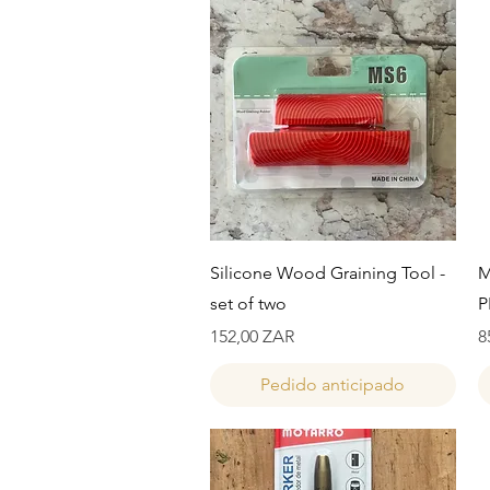
Vista rápida
Silicone Wood Graining Tool -
M
set of two
P
Precio
P
152,00 ZAR
8
Pedido anticipado