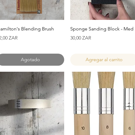
Vista rápida
Vista rápida
amilton's Blending Brush
Sponge Sanding Block - Med
recio
Precio
2,00 ZAR
30,00 ZAR
Agotado
Agregar al carrito