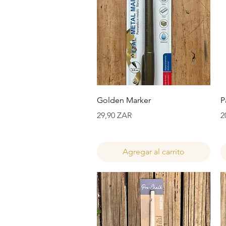
Vista rápida
Golden Marker
P
Precio
P
29,90 ZAR
2
Agregar al carrito