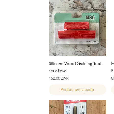
Vista rápida
Silicone Wood Graining Tool -
M
set of two
P
Precio
P
152,00 ZAR
8
Pedido anticipado