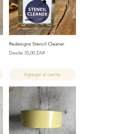
Vista rápida
Redesigns Stencil Cleaner
Precio de oferta
Desde
35,00 ZAR
Agregar al carrito