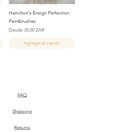
Vista rápida
Hamilton's Ensign Perfection
Paintbrushes
Precio de oferta
Desde
35,00 ZAR
Agregar al carrito
FAQ
Shipping
Returns