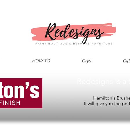
t
HOW TO
Grys
Gif
Redesigns is a 
Hamilton's Brushes
It will give you the per