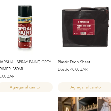
Vista rápida
Vista rápida
ARSHAL SPRAY PAINT, GREY
Plastic Drop Sheet
RIMER, 350ML
Precio de oferta
Desde
40,00 ZAR
recio
5,00 ZAR
Agregar al carrito
Agregar al carrito