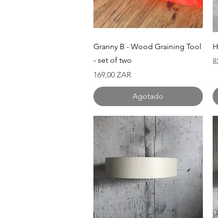
Vista rápida
Granny B - Wood Graining Tool
H
- set of two
P
8
Precio
169,00 ZAR
Agotado