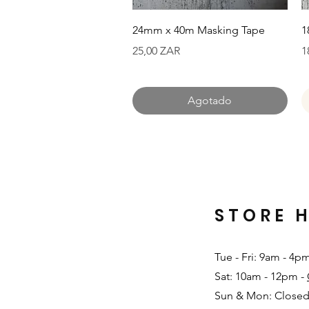
Vista rápida
24mm x 40m Masking Tape
1
Precio
P
25,00 ZAR
1
Agotado
STORE 
Tue - Fri: 9am - 4p
Sat: 10am - 12pm -
Sun & Mon: Closed