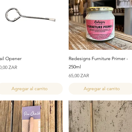
Vista rápida
Vista rápida
ail Opener
Redesigns Furniture Primer -
250ml
recio
0,00 ZAR
Precio
65,00 ZAR
Agregar al carrito
Agregar al carrito