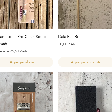
Vista rápida
Vista rápida
amilton's Pro-Chalk Stencil
Dala Fan Brush
rush
Precio
28,00 ZAR
recio de oferta
esde
26,60 ZAR
Agregar al carrito
Agregar al carrito