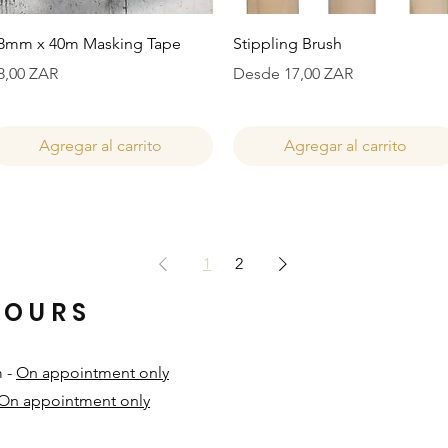
Vista rápida
Vista rápida
8mm x 40m Masking Tape
Stippling Brush
recio
Precio de oferta
8,00 ZAR
Desde
17,00 ZAR
Agregar al carrito
Agregar al carrito
1
2
HOURS
m -
On appointment only
On appointment only
​