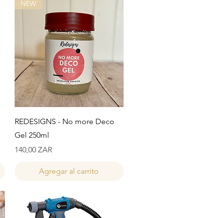
NEW
Vista rápida
REDESIGNS - No more Deco
Gel 250ml
Precio
140,00 ZAR
Agregar al carrito