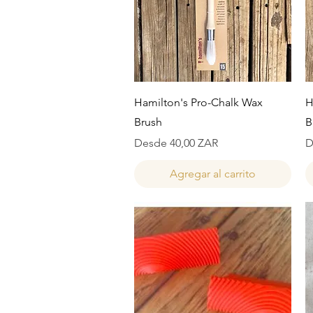
Vista rápida
Hamilton's Pro-Chalk Wax
H
Brush
B
Precio de oferta
P
Desde
40,00 ZAR
D
Agregar al carrito