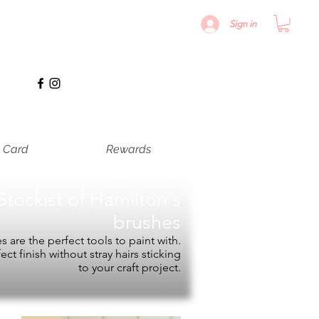
Sign in
t Card
Rewards
Stockist of
Hamilton's
brushes
 are the perfect tools to paint with.
fect finish without stray hairs sticking
to your craft project.