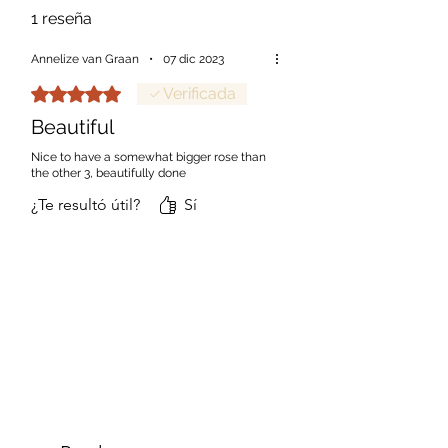
1 reseña
Annelize van Graan
•
07 dic 2023
Obtuvo 5 de 5 estrellas.
Verificada
Beautiful
Nice to have a somewhat bigger rose than
the other 3, beautifully done
¿Te resultó útil?
Sí