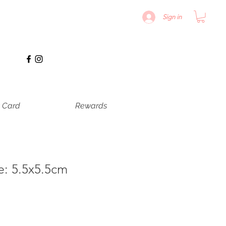
Sign in
t Card
Rewards
e: 5.5x5.5cm
io