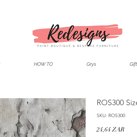
t
HOW TO
Grys
Gif
ROS300 Siz
SKU: ROS300
Prec
24,64 ZAR