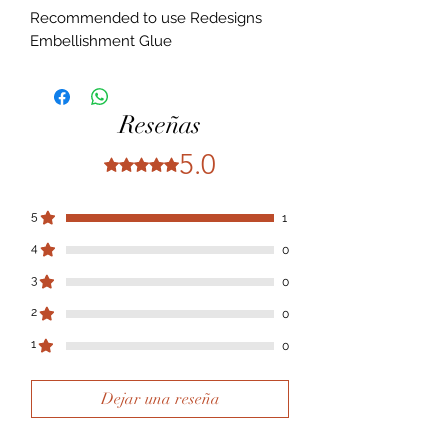
Recommended to use Redesigns
Embellishment Glue
Reseñas
5.0
Obtuvo 5 de 5 estrellas.
5
1
4
0
3
0
2
0
1
0
Dejar una reseña