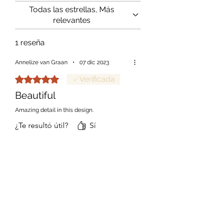
Todas las estrellas, Más
relevantes
1 reseña
Annelize van Graan
•
07 dic 2023
Obtuvo 5 de 5 estrellas.
Verificada
Beautiful
Amazing detail in this design.
¿Te resultó útil?
Sí