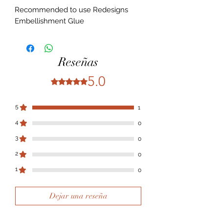
Recommended to use Redesigns
Embellishment Glue
Reseñas
5.0
Obtuvo 5 de 5 estrellas.
5
1
4
0
3
0
2
0
1
0
Dejar una reseña