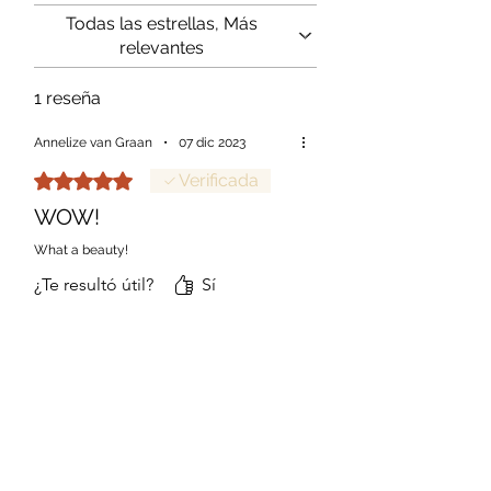
Todas las estrellas, Más
relevantes
1 reseña
Annelize van Graan
•
07 dic 2023
Obtuvo 5 de 5 estrellas.
Verificada
WOW!
What a beauty!
¿Te resultó útil?
Sí