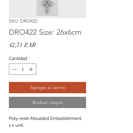
SKU: DRO422
DRO422 Size: 26x6cm
Precio
42,71 ZAR
Cantidad
*
Agregar al carrito
Realizar compra
Poly-resin Moulded Embellishment.
1 x unit.