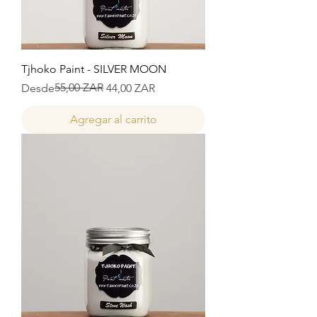
Tjhoko Paint - SILVER MOON
Precio
Precio de oferta
55,00 ZAR
Desde
44,00 ZAR
Agregar al carrito