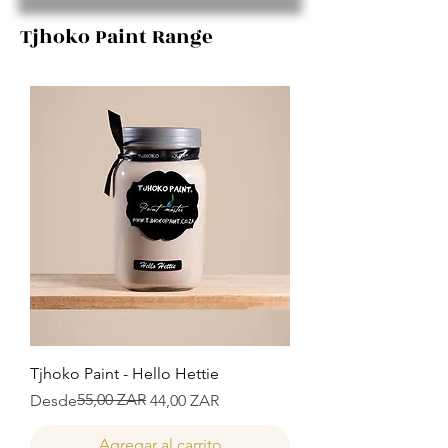
Tjhoko Paint Range
Tjhoko Paint - Hello Hettie
Precio
Precio de oferta
55,00 ZAR
Desde
44,00 ZAR
Agregar al carrito