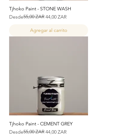
Tjhoko Paint - STONE WASH
Precio
Precio de oferta
55,00 ZAR
Desde
44,00 ZAR
Agregar al carrito
Tjhoko Paint - CEMENT GREY
Precio
Precio de oferta
55,00 ZAR
Desde
44,00 ZAR