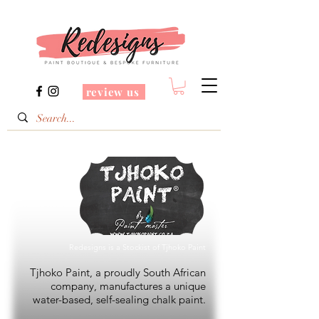
review us
Redesigns is a Stockist of Tjhoko Paint
Tjhoko Paint, a proudly South African
company, manufactures a unique
water-based, self-sealing chalk paint.