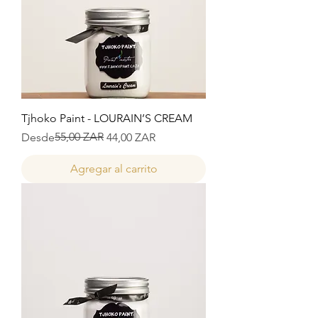
Tjhoko Paint - LOURAIN’S CREAM
Precio
Precio de oferta
55,00 ZAR
Desde
44,00 ZAR
Agregar al carrito