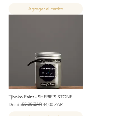
Agregar al carrito
Tjhoko Paint - SHERIF’S STONE
Precio
Precio de oferta
55,00 ZAR
Desde
44,00 ZAR
Agregar al carrito