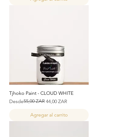
Tjhoko Paint - CLOUD WHITE
Precio
Precio de oferta
55,00 ZAR
Desde
44,00 ZAR
Agregar al carrito