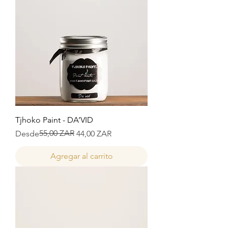
Tjhoko Paint - DA’VID
Precio
Precio de oferta
55,00 ZAR
Desde
44,00 ZAR
Agregar al carrito