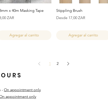
Vista rápida
Vista rápida
8mm x 40m Masking Tape
Stippling Brush
recio
Precio de oferta
8,00 ZAR
Desde
17,00 ZAR
Agregar al carrito
Agregar al carrito
1
2
HOURS
m -
On appointment only
On appointment only
​