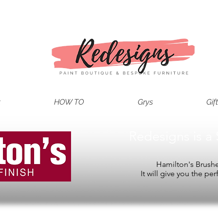
t
HOW TO
Grys
Gif
Redesigns is a 
Hamilton's Brushes
It will give you the per