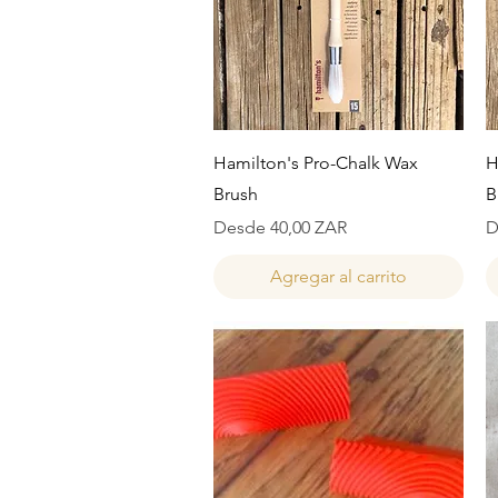
Vista rápida
Hamilton's Pro-Chalk Wax
H
Brush
B
Precio de oferta
P
Desde
40,00 ZAR
D
Agregar al carrito