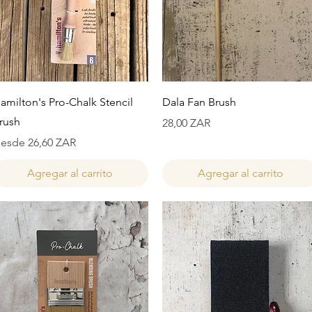
Vista rápida
Vista rápida
amilton's Pro-Chalk Stencil
Dala Fan Brush
rush
Precio
28,00 ZAR
recio de oferta
esde
26,60 ZAR
Agregar al carrito
Agregar al carrito