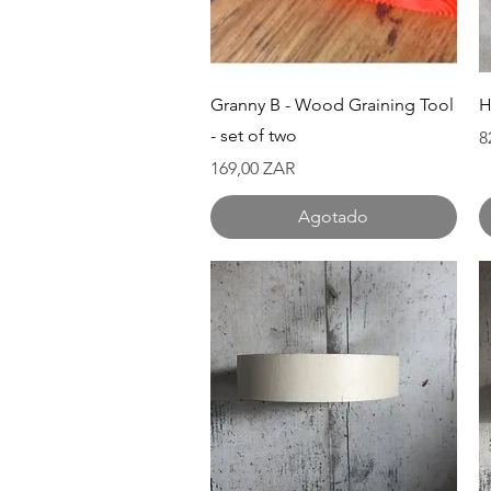
Vista rápida
Granny B - Wood Graining Tool
H
- set of two
P
8
Precio
169,00 ZAR
Agotado