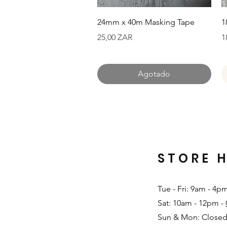
Vista rápida
24mm x 40m Masking Tape
1
Precio
P
25,00 ZAR
1
Agotado
STORE 
Tue - Fri: 9am - 4p
Sat: 10am - 12pm -
Sun & Mon: Closed