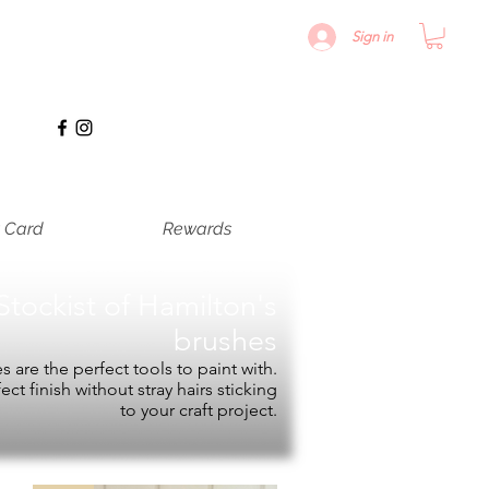
Sign in
t Card
Rewards
Stockist of
Hamilton's
brushes
 are the perfect tools to paint with.
fect finish without stray hairs sticking
to your craft project.