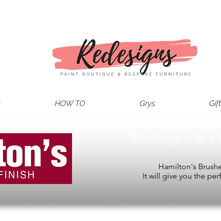
t
HOW TO
Grys
Gif
Redesigns is a 
Hamilton's Brushes
It will give you the per