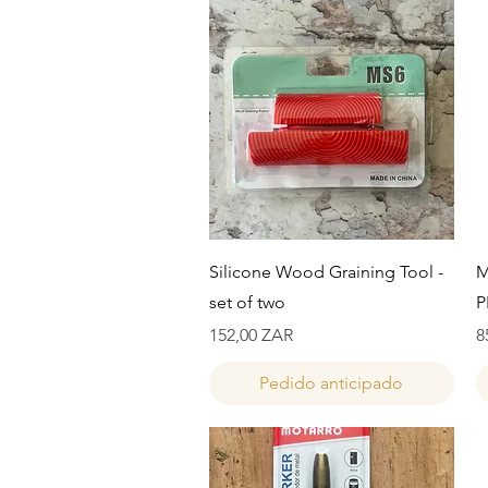
Vista rápida
Silicone Wood Graining Tool -
M
set of two
P
Precio
P
152,00 ZAR
8
Pedido anticipado