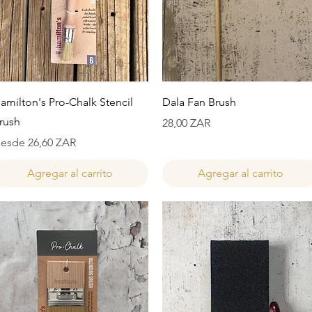
Vista rápida
Vista rápida
amilton's Pro-Chalk Stencil
Dala Fan Brush
rush
Precio
28,00 ZAR
recio de oferta
esde
26,60 ZAR
Agregar al carrito
Agregar al carrito