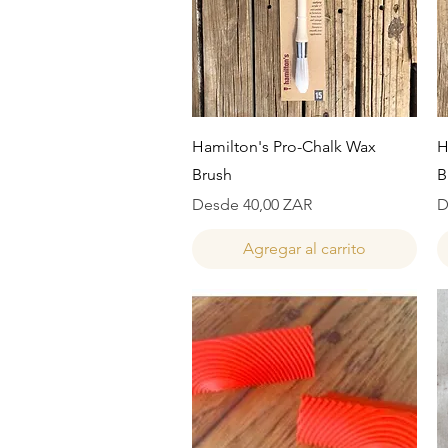
Vista rápida
Hamilton's Pro-Chalk Wax
H
Brush
B
Precio de oferta
P
Desde
40,00 ZAR
D
Agregar al carrito