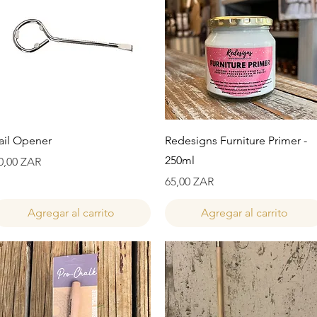
Vista rápida
Vista rápida
ail Opener
Redesigns Furniture Primer -
250ml
recio
0,00 ZAR
Precio
65,00 ZAR
Agregar al carrito
Agregar al carrito