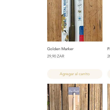
Vista rápida
Golden Marker
P
Precio
P
29,90 ZAR
2
Agregar al carrito