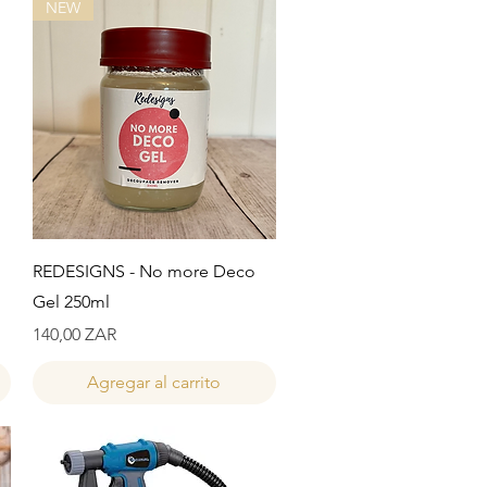
NEW
Vista rápida
REDESIGNS - No more Deco
Gel 250ml
Precio
140,00 ZAR
Agregar al carrito