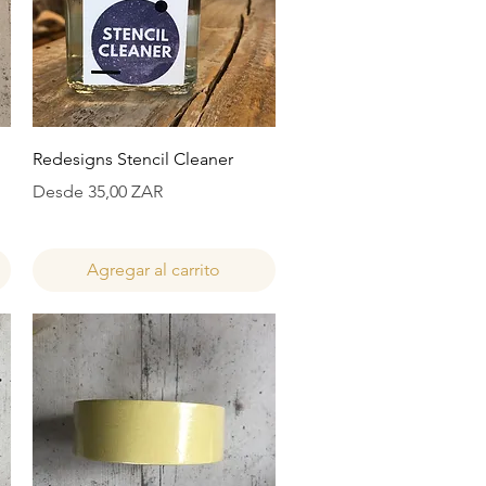
Vista rápida
Redesigns Stencil Cleaner
Precio de oferta
Desde
35,00 ZAR
Agregar al carrito