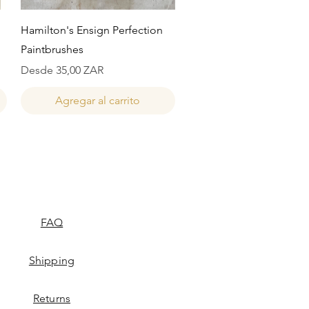
Vista rápida
Hamilton's Ensign Perfection
Paintbrushes
Precio de oferta
Desde
35,00 ZAR
Agregar al carrito
FAQ
Shipping
Returns