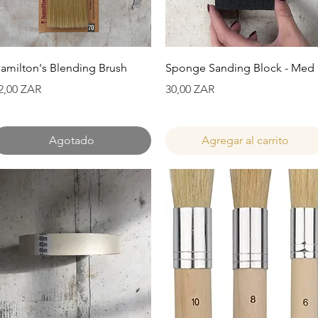
Vista rápida
Vista rápida
amilton's Blending Brush
Sponge Sanding Block - Med
recio
Precio
2,00 ZAR
30,00 ZAR
Agotado
Agregar al carrito