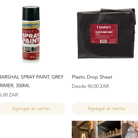
Vista rápida
Vista rápida
ARSHAL SPRAY PAINT, GREY
Plastic Drop Sheet
RIMER, 350ML
Precio de oferta
Desde
40,00 ZAR
recio
5,00 ZAR
Agregar al carrito
Agregar al carrito