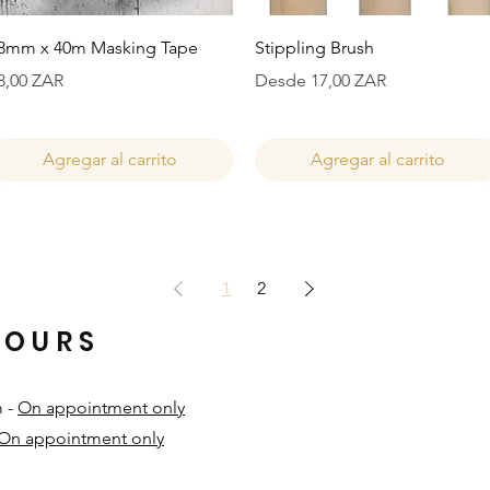
Vista rápida
Vista rápida
8mm x 40m Masking Tape
Stippling Brush
recio
Precio de oferta
8,00 ZAR
Desde
17,00 ZAR
Agregar al carrito
Agregar al carrito
1
2
HOURS
m -
On appointment only
On appointment only
​