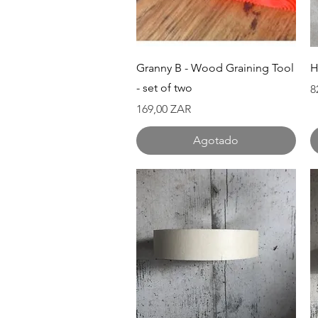
Vista rápida
Granny B - Wood Graining Tool
H
- set of two
P
8
Precio
169,00 ZAR
Agotado