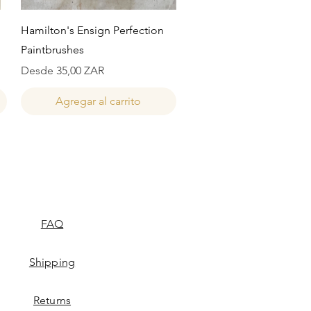
Vista rápida
Hamilton's Ensign Perfection
Paintbrushes
Precio de oferta
Desde
35,00 ZAR
Agregar al carrito
FAQ
Shipping
Returns