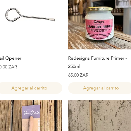
Vista rápida
Vista rápida
ail Opener
Redesigns Furniture Primer -
250ml
recio
0,00 ZAR
Precio
65,00 ZAR
Agregar al carrito
Agregar al carrito