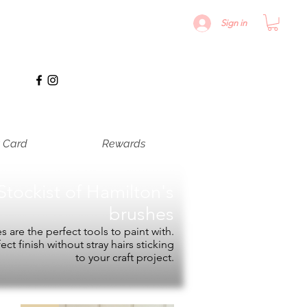
Sign in
t Card
Rewards
Stockist of
Hamilton's
brushes
 are the perfect tools to paint with.
fect finish without stray hairs sticking
to your craft project.