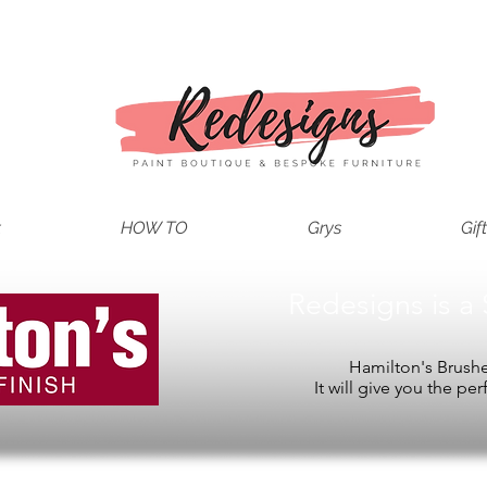
t
HOW TO
Grys
Gif
Redesigns is a 
Hamilton's Brushes
It will give you the per