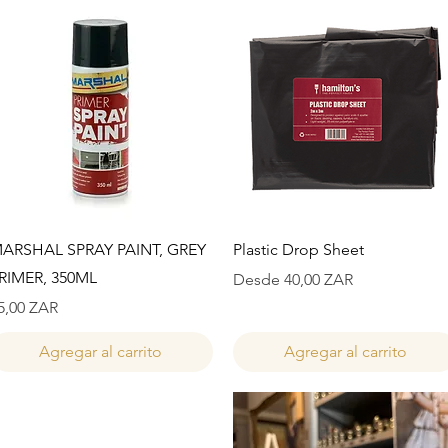
Vista rápida
Vista rápida
ARSHAL SPRAY PAINT, GREY
Plastic Drop Sheet
RIMER, 350ML
Precio de oferta
Desde
40,00 ZAR
recio
5,00 ZAR
Agregar al carrito
Agregar al carrito