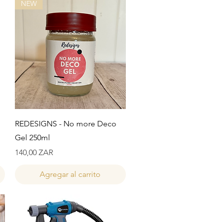
NEW
Vista rápida
REDESIGNS - No more Deco
Gel 250ml
Precio
140,00 ZAR
Agregar al carrito