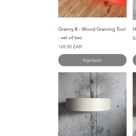
Vista rápida
Granny B - Wood Graining Tool
H
- set of two
P
8
Precio
169,00 ZAR
Agotado