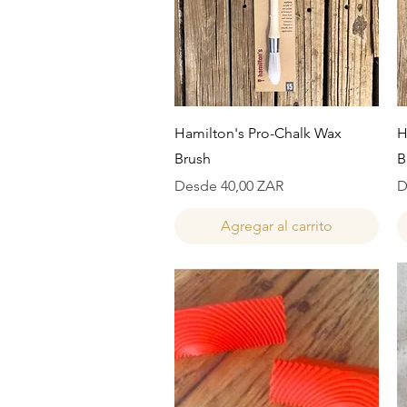
Vista rápida
Hamilton's Pro-Chalk Wax
H
Brush
B
Precio de oferta
P
Desde
40,00 ZAR
D
Agregar al carrito