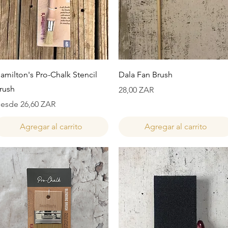
Vista rápida
Vista rápida
amilton's Pro-Chalk Stencil
Dala Fan Brush
rush
Precio
28,00 ZAR
recio de oferta
esde
26,60 ZAR
Agregar al carrito
Agregar al carrito