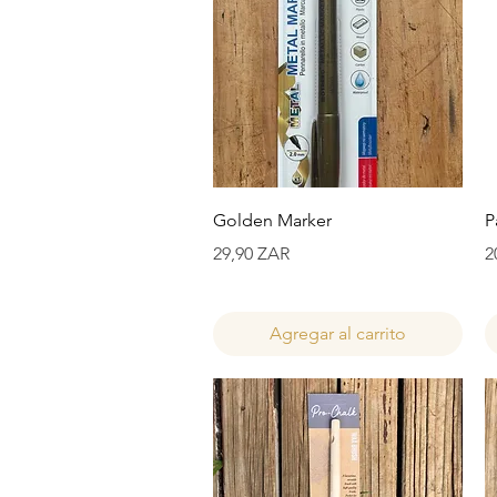
Vista rápida
Golden Marker
P
Precio
P
29,90 ZAR
2
Agregar al carrito