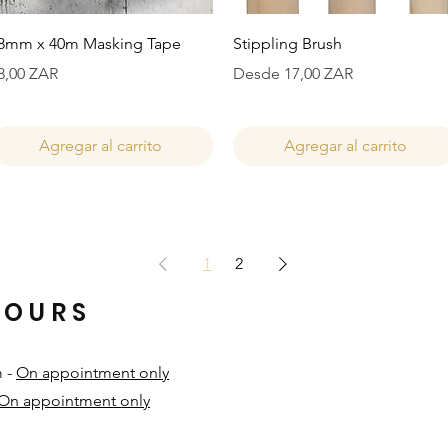
Vista rápida
Vista rápida
8mm x 40m Masking Tape
Stippling Brush
recio
Precio de oferta
8,00 ZAR
Desde
17,00 ZAR
Agregar al carrito
Agregar al carrito
1
2
HOURS
m -
On appointment only
On appointment only
​