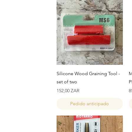
Vista rápida
Silicone Wood Graining Tool -
M
set of two
P
Precio
P
152,00 ZAR
8
Pedido anticipado