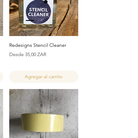
Vista rápida
Redesigns Stencil Cleaner
Precio de oferta
Desde
35,00 ZAR
Agregar al carrito