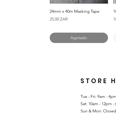
Vista rápida
24mm x 40m Masking Tape
1
Precio
P
25,00 ZAR
1
Agotado
STORE 
Tue - Fri: 9am - 4p
Sat: 10am - 12pm -
Sun & Mon: Closed