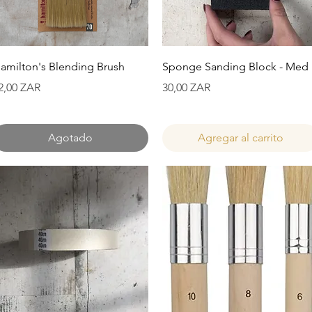
Vista rápida
Vista rápida
amilton's Blending Brush
Sponge Sanding Block - Med
recio
Precio
2,00 ZAR
30,00 ZAR
Agotado
Agregar al carrito