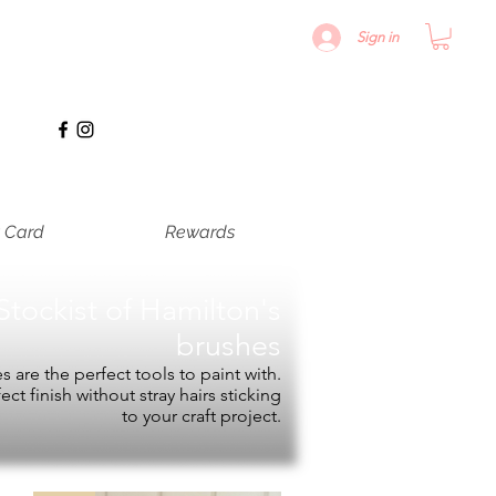
Sign in
t Card
Rewards
Stockist of
Hamilton's
brushes
 are the perfect tools to paint with.
fect finish without stray hairs sticking
to your craft project.