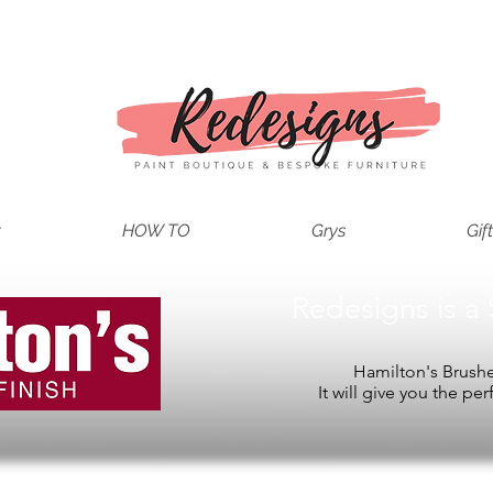
t
HOW TO
Grys
Gif
Redesigns is a 
Hamilton's Brushes
It will give you the per