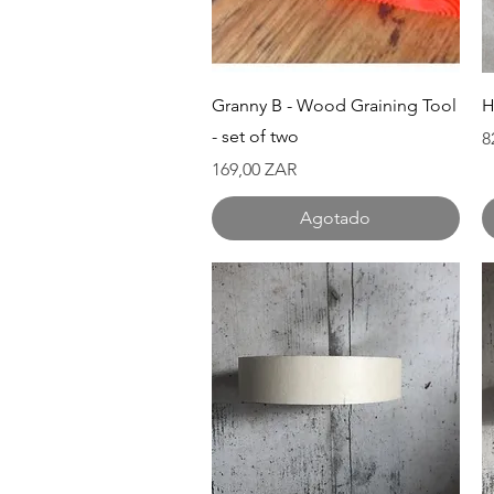
Vista rápida
Granny B - Wood Graining Tool
H
- set of two
P
8
Precio
169,00 ZAR
Agotado