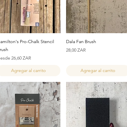
Vista rápida
Vista rápida
amilton's Pro-Chalk Stencil
Dala Fan Brush
rush
Precio
28,00 ZAR
recio de oferta
esde
26,60 ZAR
Agregar al carrito
Agregar al carrito