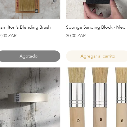
Vista rápida
Vista rápida
amilton's Blending Brush
Sponge Sanding Block - Med
recio
Precio
2,00 ZAR
30,00 ZAR
Agotado
Agregar al carrito