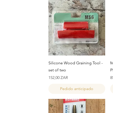
Vista rápida
Silicone Wood Graining Tool -
M
set of two
P
Precio
P
152,00 ZAR
8
Pedido anticipado