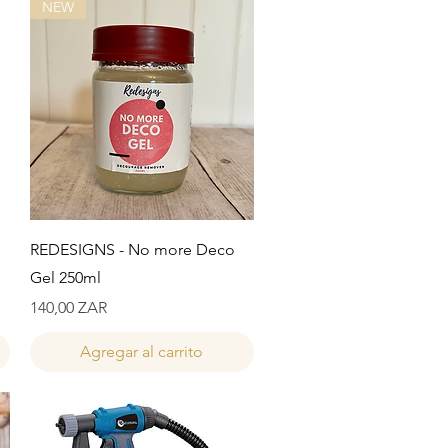
NEW
Vista rápida
REDESIGNS - No more Deco
Gel 250ml
Precio
140,00 ZAR
Agregar al carrito