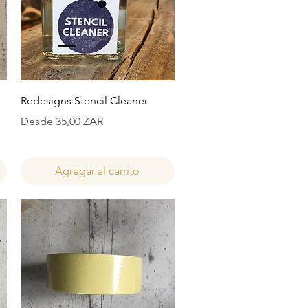
Vista rápida
Redesigns Stencil Cleaner
Precio de oferta
Desde
35,00 ZAR
Agregar al carrito