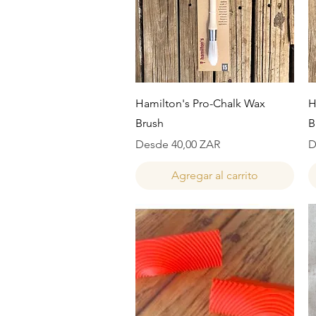
Vista rápida
Hamilton's Pro-Chalk Wax
H
Brush
B
Precio de oferta
P
Desde
40,00 ZAR
D
Agregar al carrito