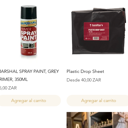
Vista rápida
Vista rápida
ARSHAL SPRAY PAINT, GREY
Plastic Drop Sheet
RIMER, 350ML
Precio de oferta
Desde
40,00 ZAR
recio
5,00 ZAR
Agregar al carrito
Agregar al carrito