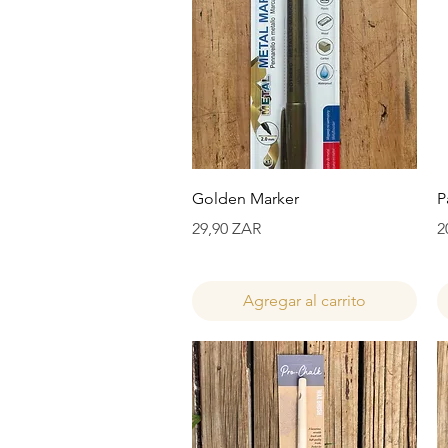
Vista rápida
Golden Marker
P
Precio
P
29,90 ZAR
2
Agregar al carrito