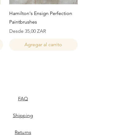
Vista rápida
Hamilton's Ensign Perfection
Paintbrushes
Precio de oferta
Desde
35,00 ZAR
Agregar al carrito
FAQ
Shipping
Returns