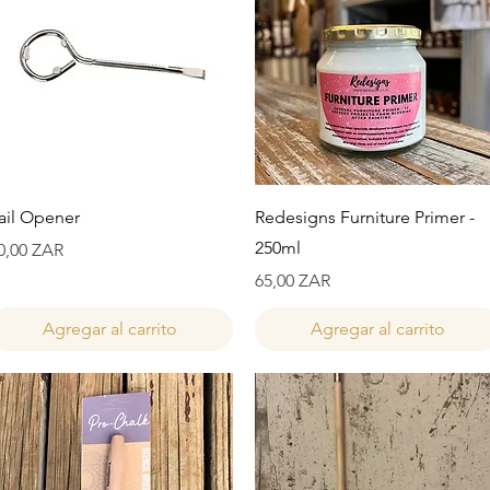
Vista rápida
Vista rápida
ail Opener
Redesigns Furniture Primer -
250ml
recio
0,00 ZAR
Precio
65,00 ZAR
Agregar al carrito
Agregar al carrito