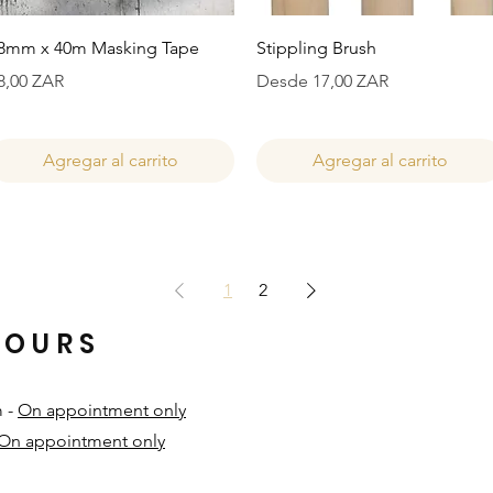
Vista rápida
Vista rápida
8mm x 40m Masking Tape
Stippling Brush
recio
Precio de oferta
8,00 ZAR
Desde
17,00 ZAR
Agregar al carrito
Agregar al carrito
1
2
HOURS
m -
On appointment only
On appointment only
​