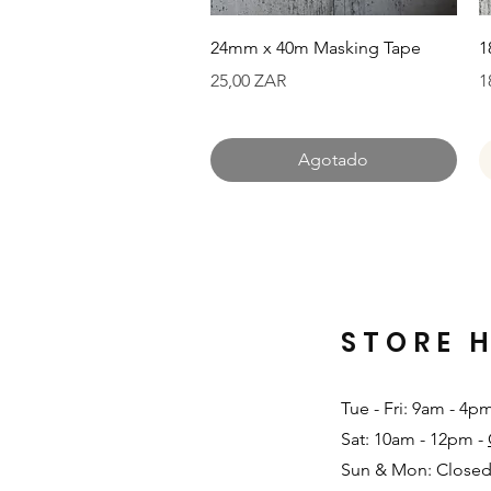
Vista rápida
24mm x 40m Masking Tape
1
Precio
P
25,00 ZAR
1
Agotado
STORE 
Tue - Fri: 9am - 4p
Sat: 10am - 12pm -
Sun & Mon: Closed