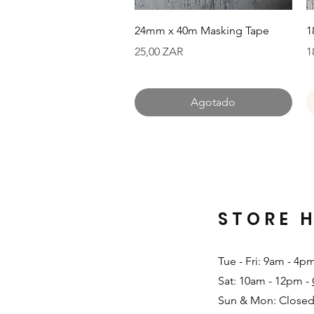
Vista rápida
24mm x 40m Masking Tape
1
Precio
P
25,00 ZAR
1
Agotado
STORE 
Tue - Fri: 9am - 4p
Sat: 10am - 12pm -
Sun & Mon: Closed