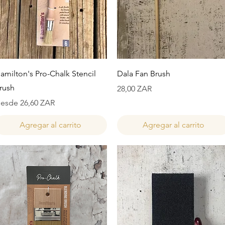
Vista rápida
Vista rápida
amilton's Pro-Chalk Stencil
Dala Fan Brush
rush
Precio
28,00 ZAR
recio de oferta
esde
26,60 ZAR
Agregar al carrito
Agregar al carrito