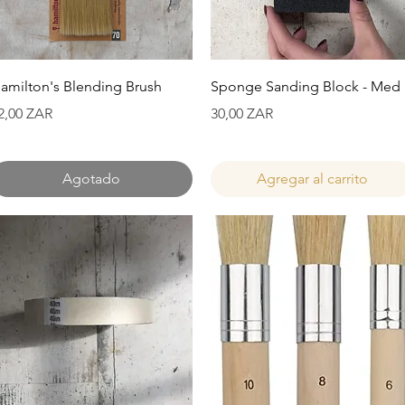
Vista rápida
Vista rápida
amilton's Blending Brush
Sponge Sanding Block - Med
recio
Precio
2,00 ZAR
30,00 ZAR
Agotado
Agregar al carrito