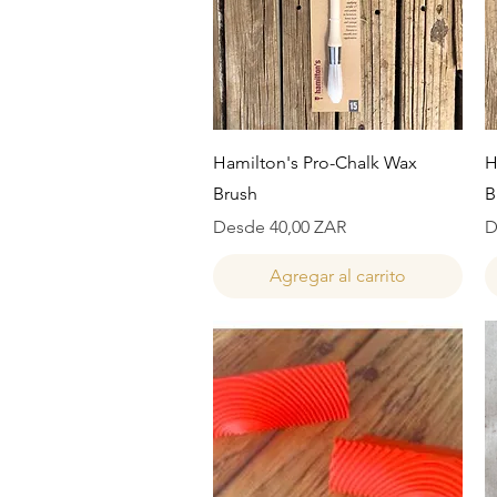
Vista rápida
Hamilton's Pro-Chalk Wax
H
Brush
B
Precio de oferta
P
Desde
40,00 ZAR
D
Agregar al carrito