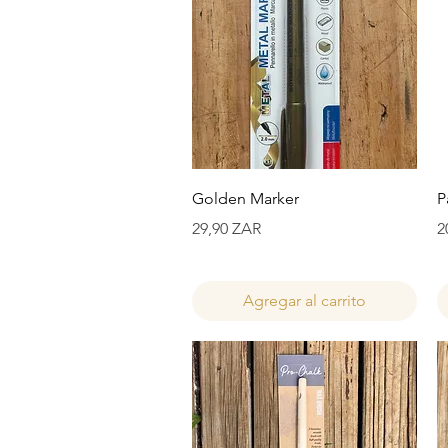
Vista rápida
Golden Marker
P
Precio
P
29,90 ZAR
2
Agregar al carrito