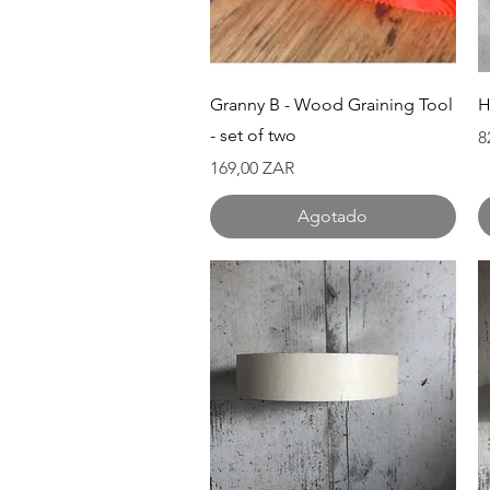
Vista rápida
Granny B - Wood Graining Tool
H
- set of two
P
8
Precio
169,00 ZAR
Agotado