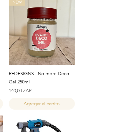
NEW
Vista rápida
REDESIGNS - No more Deco
Gel 250ml
Precio
140,00 ZAR
Agregar al carrito