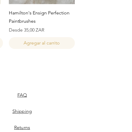
Vista rápida
Hamilton's Ensign Perfection
Paintbrushes
Precio de oferta
Desde
35,00 ZAR
Agregar al carrito
FAQ
Shipping
Returns