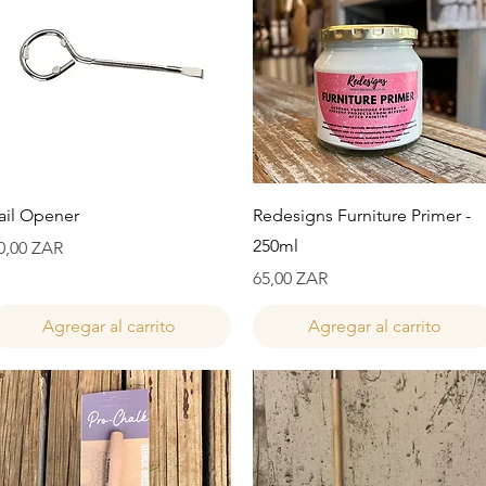
Vista rápida
Vista rápida
ail Opener
Redesigns Furniture Primer -
250ml
recio
0,00 ZAR
Precio
65,00 ZAR
Agregar al carrito
Agregar al carrito