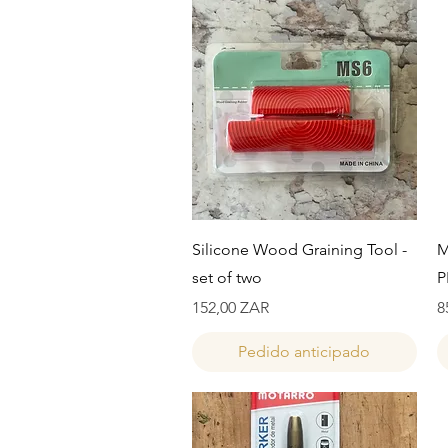
Vista rápida
Silicone Wood Graining Tool -
M
set of two
P
Precio
P
152,00 ZAR
8
Pedido anticipado