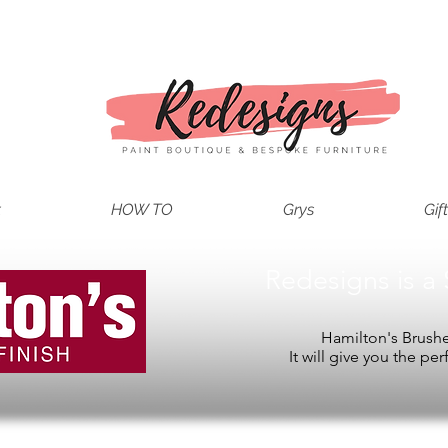
t
HOW TO
Grys
Gif
Redesigns is a 
Hamilton's Brushes
It will give you the per