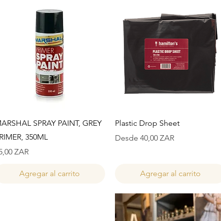
Vista rápida
Vista rápida
ARSHAL SPRAY PAINT, GREY
Plastic Drop Sheet
RIMER, 350ML
Precio de oferta
Desde
40,00 ZAR
recio
5,00 ZAR
Agregar al carrito
Agregar al carrito