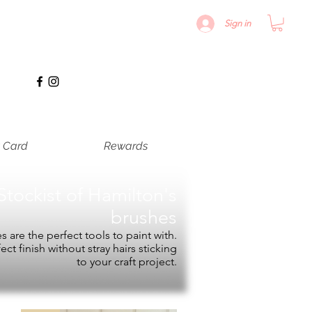
Sign in
t Card
Rewards
Stockist of
Hamilton's
brushes
 are the perfect tools to paint with.
fect finish without stray hairs sticking
to your craft project.