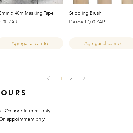
Vista rápida
Vista rápida
8mm x 40m Masking Tape
Stippling Brush
recio
Precio de oferta
8,00 ZAR
Desde
17,00 ZAR
Agregar al carrito
Agregar al carrito
1
2
HOURS
m -
On appointment only
On appointment only
​