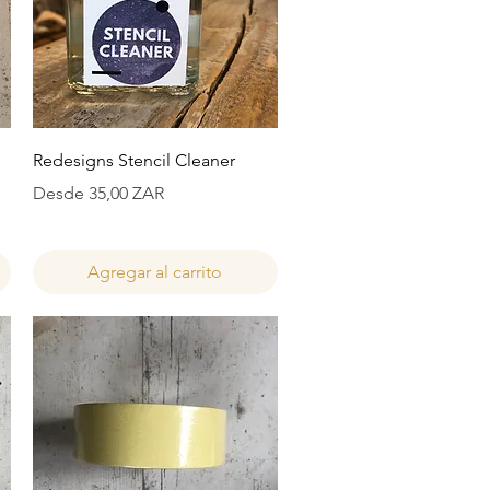
Vista rápida
Redesigns Stencil Cleaner
Precio de oferta
Desde
35,00 ZAR
Agregar al carrito