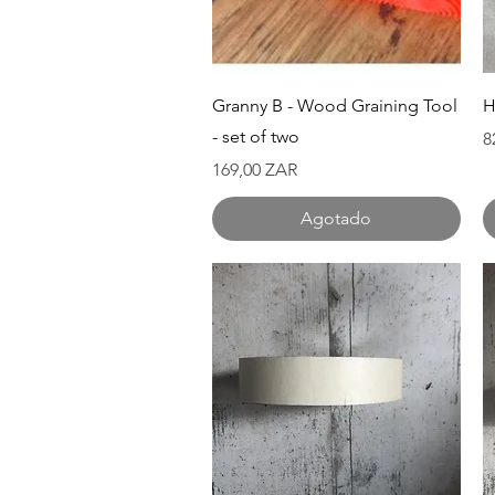
Vista rápida
Granny B - Wood Graining Tool
H
- set of two
P
8
Precio
169,00 ZAR
Agotado