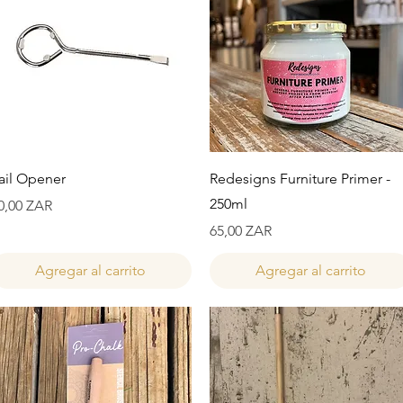
Vista rápida
Vista rápida
ail Opener
Redesigns Furniture Primer -
250ml
recio
0,00 ZAR
Precio
65,00 ZAR
Agregar al carrito
Agregar al carrito