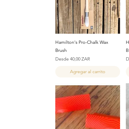
Vista rápida
Hamilton's Pro-Chalk Wax
H
Brush
B
Precio de oferta
P
Desde
40,00 ZAR
D
Agregar al carrito