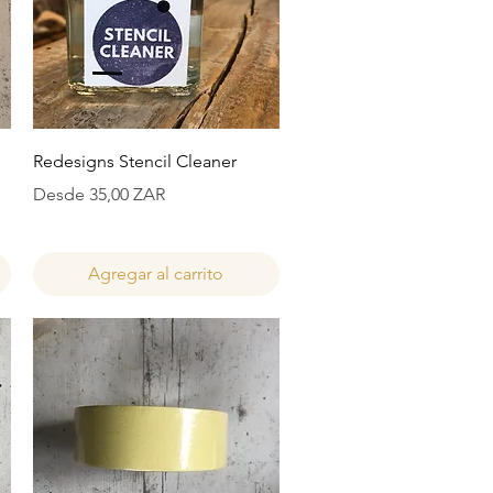
Vista rápida
Redesigns Stencil Cleaner
Precio de oferta
Desde
35,00 ZAR
Agregar al carrito