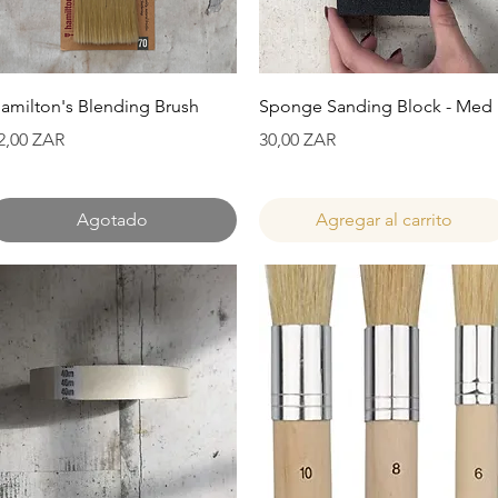
Vista rápida
Vista rápida
amilton's Blending Brush
Sponge Sanding Block - Med
recio
Precio
2,00 ZAR
30,00 ZAR
Agotado
Agregar al carrito