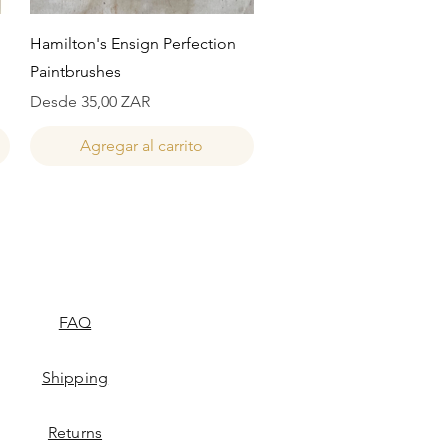
Vista rápida
Hamilton's Ensign Perfection
Paintbrushes
Precio de oferta
Desde
35,00 ZAR
Agregar al carrito
FAQ
Shipping
Returns