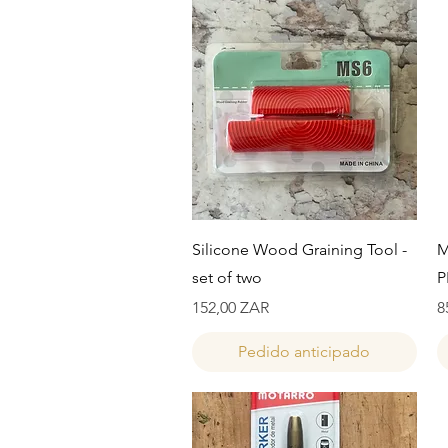
Vista rápida
Silicone Wood Graining Tool -
M
set of two
P
Precio
P
152,00 ZAR
8
Pedido anticipado