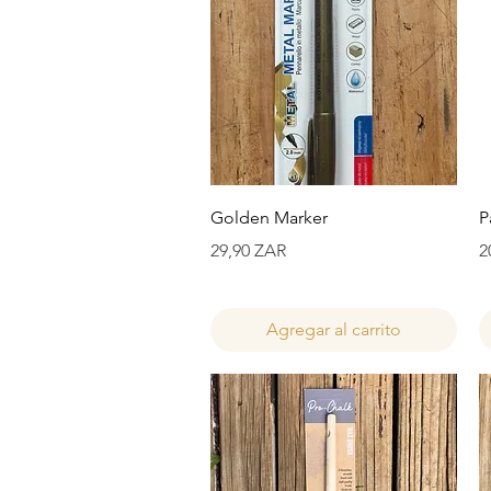
Vista rápida
Golden Marker
P
Precio
P
29,90 ZAR
2
Agregar al carrito