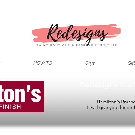
t
HOW TO
Grys
Gif
Redesigns is a 
Hamilton's Brushes
It will give you the per