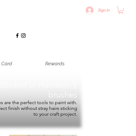
Sign in
t Card
Rewards
Stockist of
Hamilton's
brushes
 are the perfect tools to paint with.
fect finish without stray hairs sticking
to your craft project.