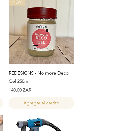
NEW
Vista rápida
REDESIGNS - No more Deco
Gel 250ml
Precio
140,00 ZAR
Agregar al carrito