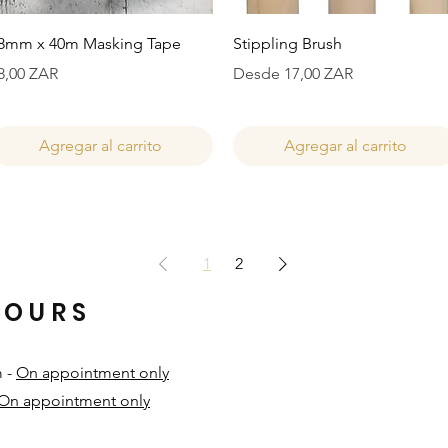
Vista rápida
Vista rápida
8mm x 40m Masking Tape
Stippling Brush
recio
Precio de oferta
8,00 ZAR
Desde
17,00 ZAR
Agregar al carrito
Agregar al carrito
1
2
HOURS
m -
On appointment only
On appointment only
​