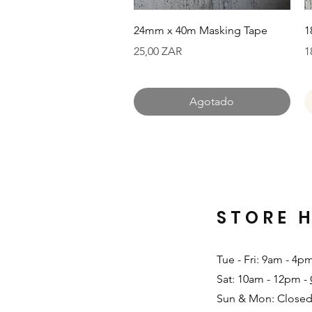
Vista rápida
24mm x 40m Masking Tape
1
Precio
P
25,00 ZAR
1
Agotado
STORE 
Tue - Fri: 9am - 4p
Sat: 10am - 12pm -
Sun & Mon: Closed