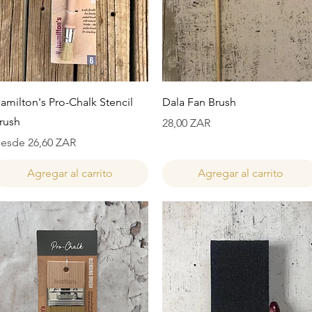
Vista rápida
Vista rápida
amilton's Pro-Chalk Stencil
Dala Fan Brush
rush
Precio
28,00 ZAR
recio de oferta
esde
26,60 ZAR
Agregar al carrito
Agregar al carrito