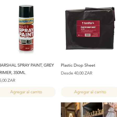
Vista rápida
Vista rápida
ARSHAL SPRAY PAINT, GREY
Plastic Drop Sheet
RIMER, 350ML
Precio de oferta
Desde
40,00 ZAR
recio
5,00 ZAR
Agregar al carrito
Agregar al carrito