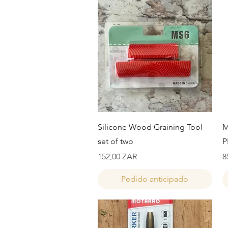
Vista rápida
Silicone Wood Graining Tool -
M
set of two
P
Precio
P
152,00 ZAR
8
Pedido anticipado