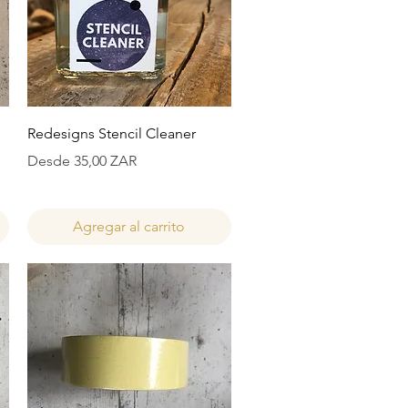
Vista rápida
Redesigns Stencil Cleaner
Precio de oferta
Desde
35,00 ZAR
Agregar al carrito