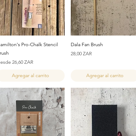
Vista rápida
Vista rápida
amilton's Pro-Chalk Stencil
Dala Fan Brush
rush
Precio
28,00 ZAR
recio de oferta
esde
26,60 ZAR
Agregar al carrito
Agregar al carrito