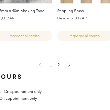
Vista rápida
Vista rápida
8mm x 40m Masking Tape
Stippling Brush
recio
Precio de oferta
8,00 ZAR
Desde
17,00 ZAR
Agregar al carrito
Agregar al carrito
1
2
HOURS
m -
On appointment only
On appointment only
​