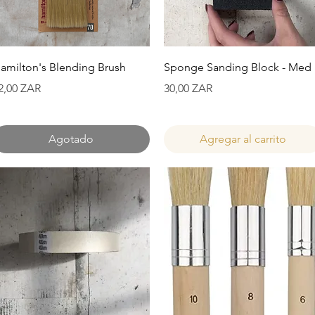
Vista rápida
Vista rápida
amilton's Blending Brush
Sponge Sanding Block - Med
recio
Precio
2,00 ZAR
30,00 ZAR
Agotado
Agregar al carrito