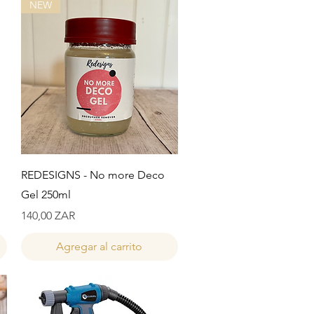
NEW
Vista rápida
REDESIGNS - No more Deco
Gel 250ml
Precio
140,00 ZAR
Agregar al carrito