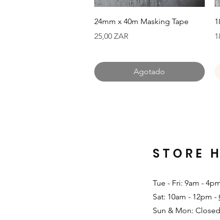
Vista rápida
24mm x 40m Masking Tape
1
Precio
P
25,00 ZAR
1
Agotado
STORE 
Tue - Fri: 9am - 4p
Sat: 10am - 12pm -
Sun & Mon: Closed