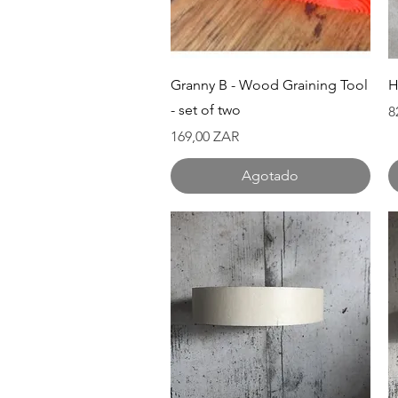
Vista rápida
Granny B - Wood Graining Tool
H
- set of two
P
8
Precio
169,00 ZAR
Agotado