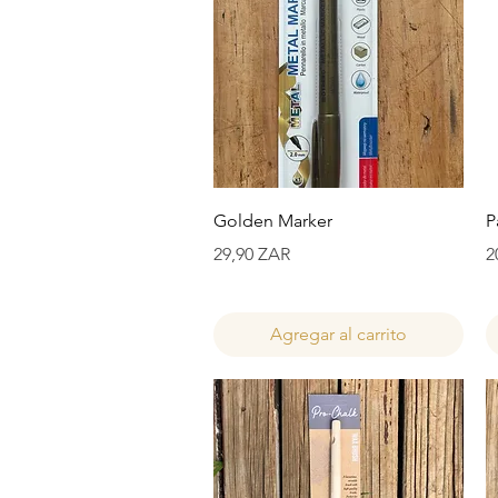
Vista rápida
Golden Marker
P
Precio
P
29,90 ZAR
2
Agregar al carrito