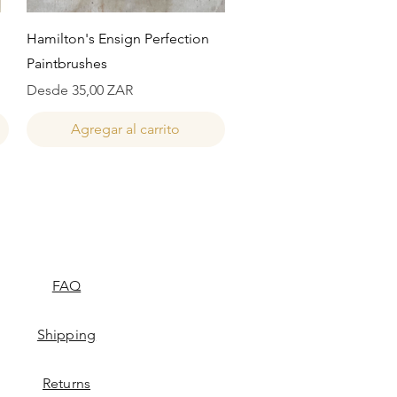
Vista rápida
Hamilton's Ensign Perfection
Paintbrushes
Precio de oferta
Desde
35,00 ZAR
Agregar al carrito
FAQ
Shipping
Returns