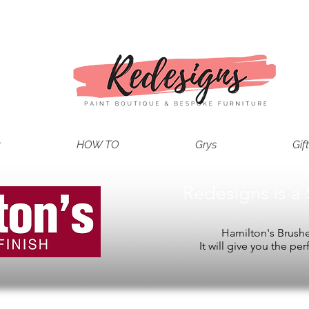
t
HOW TO
Grys
Gif
Redesigns is a 
Hamilton's Brushes
It will give you the per