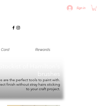
Sign in
t Card
Rewards
Stockist of
Hamilton's
brushes
 are the perfect tools to paint with.
fect finish without stray hairs sticking
to your craft project.