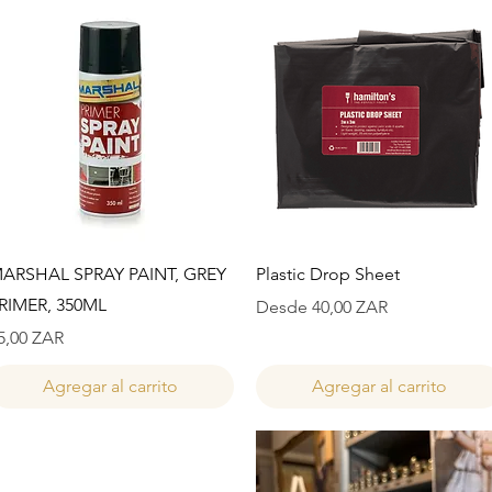
Vista rápida
Vista rápida
ARSHAL SPRAY PAINT, GREY
Plastic Drop Sheet
RIMER, 350ML
Precio de oferta
Desde
40,00 ZAR
recio
5,00 ZAR
Agregar al carrito
Agregar al carrito