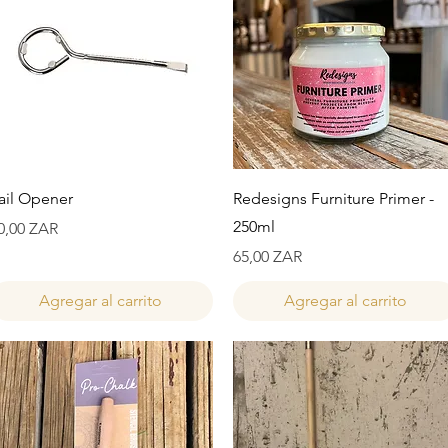
Vista rápida
Vista rápida
ail Opener
Redesigns Furniture Primer -
250ml
recio
0,00 ZAR
Precio
65,00 ZAR
Agregar al carrito
Agregar al carrito