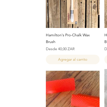
Vista rápida
Hamilton's Pro-Chalk Wax
H
Brush
B
Precio de oferta
P
Desde
40,00 ZAR
D
Agregar al carrito