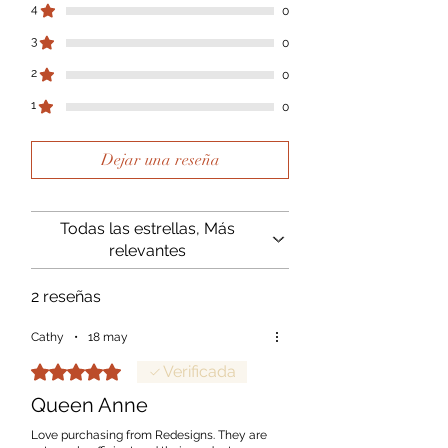
4
0
3
0
2
0
1
0
Dejar una reseña
Todas las estrellas, Más
relevantes
2 reseñas
Cathy
•
18 may
Obtuvo 5 de 5 estrellas.
Verificada
Queen Anne
Love purchasing from Redesigns. They are