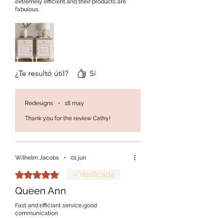
extremely efficient and their products are
fabulous.
¿Te resultó útil?
Sí
Redesigns
•
18 may
Thank you for the review Cathy!
Wilhelm Jacobs
•
01 jun
Obtuvo 5 de 5 estrellas.
Verificada
Queen Ann
Fast and efficiant service,good
communication