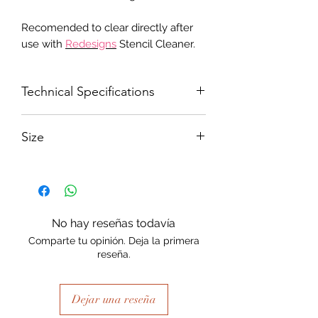
Recomended to clear directly after
use with
Redesigns
Stencil Cleaner.
Technical Specifications
250 micron Mylar
Size
each stencil - 150mm x 50mm
No hay reseñas todavía
Comparte tu opinión. Deja la primera
reseña.
Dejar una reseña