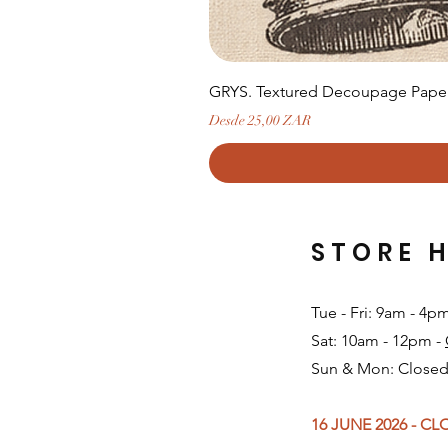
GRYS. Textured Decoupage Paper-
Precio de oferta
Desde
25,00 ZAR
STORE 
Tue - Fri: 9am - 4p
Sat: 10am - 12pm -
Sun & Mon: Closed
16 JUNE 2026 - C