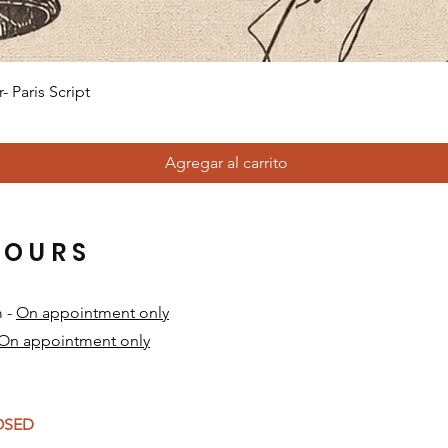
Vista rápida
 Paris Script
Agregar al carrito
HOURS
m -
On appointment only
On appointment only
​
LOSED