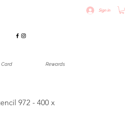
Sign in
t Card
Rewards
encil 972 - 400 x