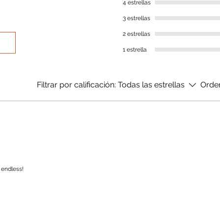
4 estrellas
3 estrellas
2 estrellas
1 estrella
Filtrar por calificación:
Todas las estrellas
Orde
 endless!