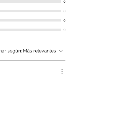
0
0
0
0
nar según:
Más relevantes