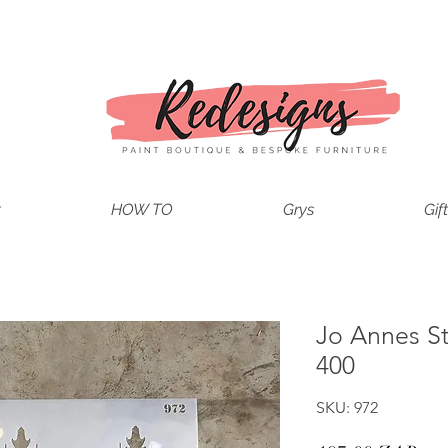
t
HOW TO
Grys
Gif
Jo Annes St
400
SKU: 972