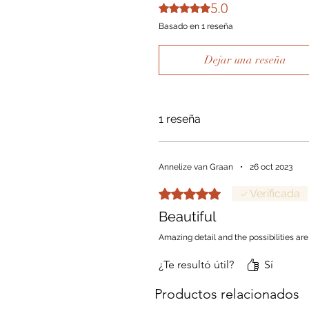
5.0
Obtuvo 5 de 5 estrellas.
Basado en 1 reseña
Dejar una reseña
1 reseña
Annelize van Graan
•
26 oct 2023
Obtuvo 5 de 5 estrellas.
Verificada
Beautiful
Amazing detail and the possibilities are
¿Te resultó útil?
Sí
Productos relacionados