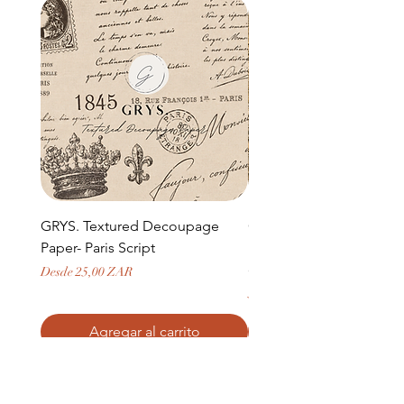
GRYS. Textured Decoupage
GRYS. Textured Decou
Paper- Paris Script
Paper- Weathered medi
door and stone archway
Precio de oferta
Desde
25,00 ZAR
Precio
379,50 ZAR
Agregar al carrito