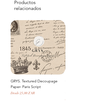
Productos
relacionados
GRYS. Textured Decoupage
GRYS. Textured Decou
Paper- Paris Script
Paper- Weathered medi
door and stone archway
Precio de oferta
Desde
25,00 ZAR
Precio
379,50 ZAR