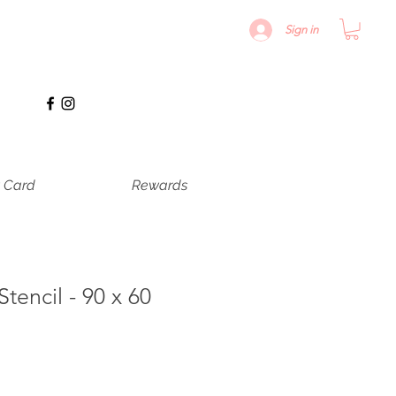
Sign in
t Card
Rewards
tencil - 90 x 60
cio