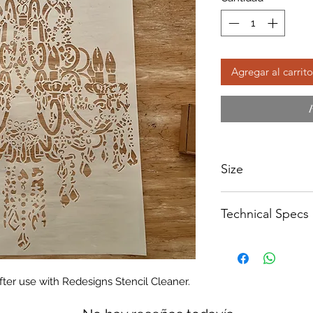
Agregar al carrito
Size
600 x 900mm
Technical Specs
250 micron Mylar
fter use with Redesigns Stencil Cleaner.