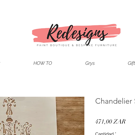
t
HOW TO
Grys
Gif
Chandelier S
Pre
471,00 ZAR
Cantidad
*