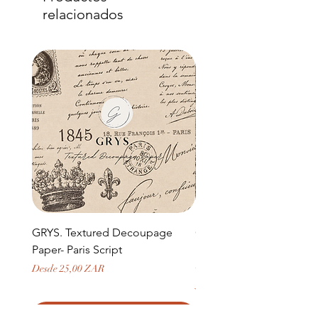
relacionados
GRYS. Textured Decoupage
GRYS. Textured Decou
Paper- Paris Script
Paper- Weathered medi
door and stone archway
Precio de oferta
Desde
25,00 ZAR
Precio
379,50 ZAR
Agregar al carrito