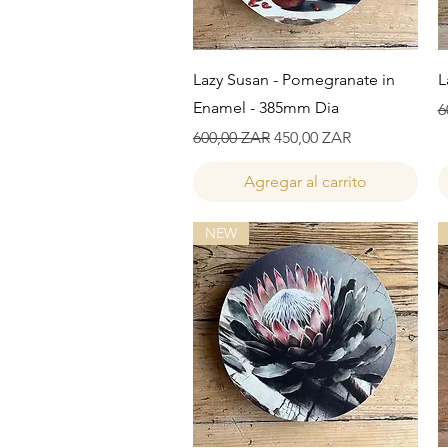
Vista rápida
Lazy Susan - Pomegranate in
L
Enamel - 385mm Dia
P
6
Precio
Precio de oferta
600,00 ZAR
450,00 ZAR
Agregar al carrito
NEW