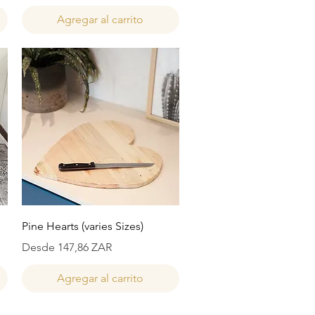
Agregar al carrito
Vista rápida
Pine Hearts (varies Sizes)
Precio de oferta
Desde
147,86 ZAR
Agregar al carrito