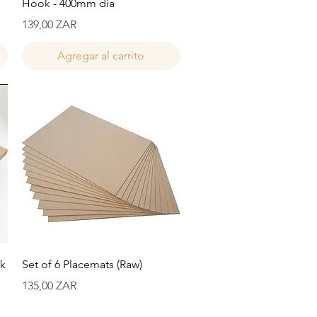
Hook - 400mm dia
Precio
139,00 ZAR
Agregar al carrito
Vista rápida
ok
Set of 6 Placemats (Raw)
Precio
135,00 ZAR