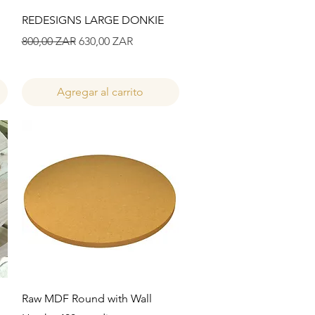
Vista rápida
REDESIGNS LARGE DONKIE
Precio
Precio de oferta
800,00 ZAR
630,00 ZAR
Agregar al carrito
Vista rápida
Raw MDF Round with Wall