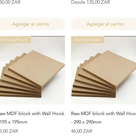
recio
Precio de oferta
50,00 ZAR
Desde
135,00 ZAR
Agregar al carrito
Agregar al carrito
for Grys Fours
for Grys Sixes
Vista rápida
Vista rápida
aw MDF block with Wall Hook
Raw MDF block with Wall Ho
 195 x 195mm
- 290 x 290mm
recio
Precio
5,00 ZAR
46,00 ZAR