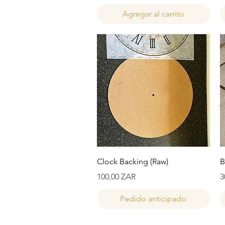
Agregar al carrito
Vista rápida
Clock Backing (Raw)
B
Precio
P
100,00 ZAR
3
Pedido anticipado