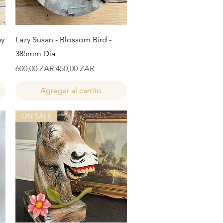
Vista rápida
ay
Lazy Susan - Blossom Bird -
385mm Dia
Precio
Precio de oferta
600,00 ZAR
450,00 ZAR
Agregar al carrito
ON SALE