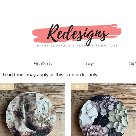
t
HOW TO
Grys
Gif
-
Lead times may apply as this is on order only
NEW
NEW