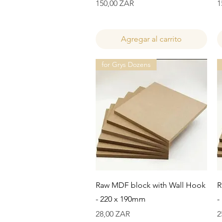
Precio
P
150,00 ZAR
1
Agregar al carrito
for Grys Dozens
Vista rápida
Raw MDF block with Wall Hook
R
- 220 x 190mm
-
Precio
P
28,00 ZAR
2