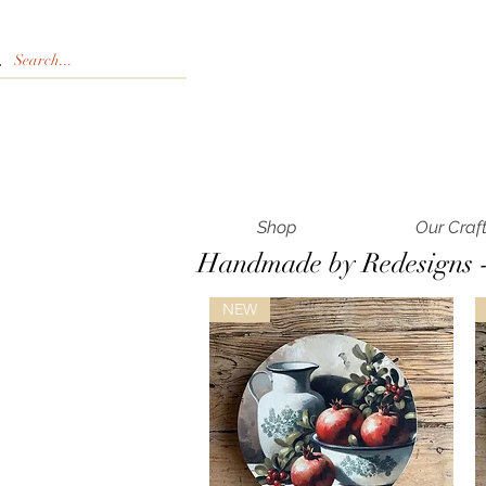
Shop
Our Craf
Handmade by Redesigns 
NEW