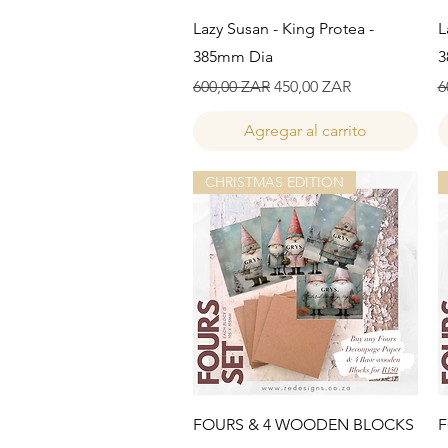
Vista rápida
Lazy Susan - King Protea -
L
385mm Dia
3
Precio
Precio de oferta
P
600,00 ZAR
450,00 ZAR
6
Agregar al carrito
CHRISTMAS EDITION
Vista rápida
FOURS & 4 WOODEN BLOCKS
F