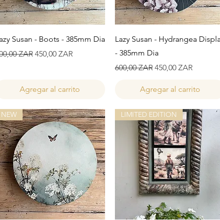
Vista rápida
Vista rápida
azy Susan - Boots - 385mm Dia
Lazy Susan - Hydrangea Displ
- 385mm Dia
recio
Precio de oferta
00,00 ZAR
450,00 ZAR
Precio
Precio de oferta
600,00 ZAR
450,00 ZAR
Agregar al carrito
Agregar al carrito
NEW
LIMITED EDITION