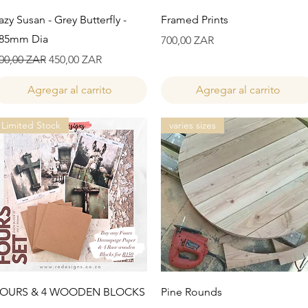
Vista rápida
Vista rápida
azy Susan - Grey Butterfly -
Framed Prints
85mm Dia
Precio
700,00 ZAR
recio
Precio de oferta
00,00 ZAR
450,00 ZAR
Agregar al carrito
Agregar al carrito
Limited Stock
varies sizes
Vista rápida
Vista rápida
OURS & 4 WOODEN BLOCKS
Pine Rounds